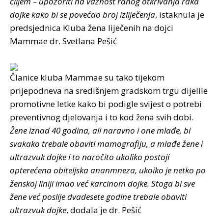
ciljem – upozoriti na važnost ranog otkrivanja raka
dojke kako bi se povećao broj izliječenja
, istaknula je
predsjednica Kluba žena liječenih na dojci
Mammae dr. Svetlana Pešić
Članice kluba Mammae su tako tijekom
prijepodneva na središnjem gradskom trgu dijelile
promotivne letke kako bi podigle svijest o potrebi
preventivnog djelovanja i to kod žena svih dobi.
Žene iznad 40 godina, ali naravno i one mlađe, bi
svakako trebale obaviti mamografiju, a mlađe žene i
ultrazvuk dojke i to naročito ukoliko postoji
opterećena obiteljska ananmneza, ukoiko je netko po
ženskoj liniji imao već karcinom dojke. Stoga bi sve
žene već poslije dvadesete godine trebale obaviti
ultrazvuk dojke
, dodala je dr. Pešić