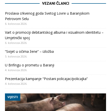
VEZANI ČLANCI
Proslava crkvenog goda Svetog Lovre u Baranjskom
Petrovom Selu
6. kolovoza 2026.
Vart o promociji debitantskog albuma i vizualnom identitetu –
Umjetnički spoj
6. kolovoza 2026.
“Svijet u očima žene” – izložba
5. kolovoza 2026.
U Brifingu o prometu u Baranji
4. kolovoza 2026.
Prezentacija kampanje “Postani policajac/policajka”
4. kolovoza 2026.
VIJESTI