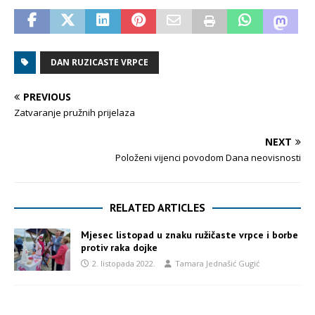
DAN RUZICASTE VRPCE
PREVIOUS
Zatvaranje pružnih prijelaza
NEXT
Položeni vijenci povodom Dana neovisnosti
RELATED ARTICLES
Mjesec listopad u znaku ružičaste vrpce i borbe
protiv raka dojke
2. listopada 2022.
Tamara Jednašić Gugić