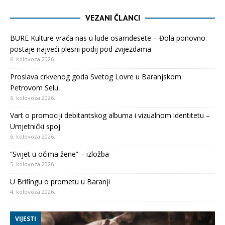
VEZANI ČLANCI
BURE Kulture vraća nas u lude osamdesete – Đola ponovno
postaje najveći plesni podij pod zvijezdama
6. kolovoza 2026.
Proslava crkvenog goda Svetog Lovre u Baranjskom
Petrovom Selu
6. kolovoza 2026.
Vart o promociji debitantskog albuma i vizualnom identitetu –
Umjetnički spoj
6. kolovoza 2026.
“Svijet u očima žene” – izložba
5. kolovoza 2026.
U Brifingu o prometu u Baranji
4. kolovoza 2026.
VIJESTI