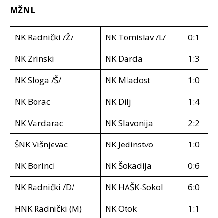
MŽNL
NK Radnički /Ž/
NK Tomislav /L/
0:1
NK Zrinski
NK Darda
1:3
NK Sloga /Š/
NK Mladost
1:0
NK Borac
NK Dilj
1:4
NK Vardarac
NK Slavonija
2:2
ŠNK Višnjevac
NK Jedinstvo
1:0
NK Borinci
NK Šokadija
0:6
NK Radnički /D/
NK HAŠK-Sokol
6:0
HNK Radnički (M)
NK Otok
1:1