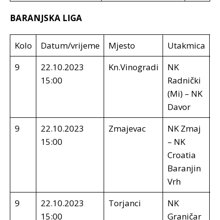
BARANJSKA LIGA
Kolo
Datum/vrijeme
Mjesto
Utakmica
R
9
22.10.2023
Kn.Vinogradi
NK
1
15:00
Radnički
(Mi) – NK
Davor
9
22.10.2023
Zmajevac
NK Zmaj
6
15:00
– NK
Croatia
Baranjin
Vrh
9
22.10.2023
Torjanci
NK
4
15:00
Graničar