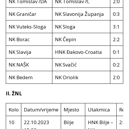
NK Tomislav /DA
NK Tomislav /C
2:0
NK Graničar
NK Slavonija Županja
0:3
NK Vuteks-Sloga
NK Sloga
3:1
NK Borac
NK Čepin
2:2
NK Slavija
HNK Đakovo-Croatia
0:1
NK NAŠK
NK Svačić
0:2
NK Bedem
NK Oriolik
2:0
II. ŽNL
Kolo
Datum/vrijeme
Mjesto
Utakmica
Rezu
10
22.10.2023
Bilje
HNK Bilje –
2:4