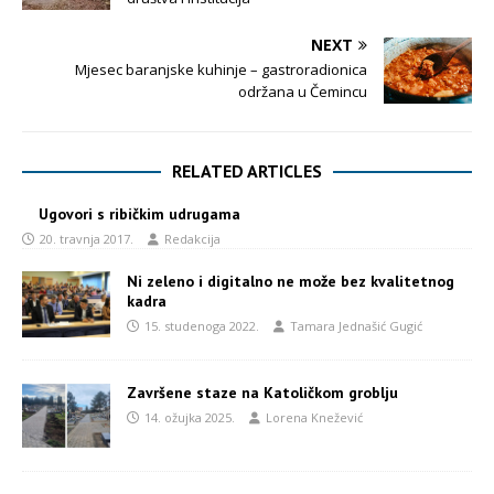
NEXT
Mjesec baranjske kuhinje – gastroradionica
održana u Čemincu
RELATED ARTICLES
Ugovori s ribičkim udrugama
20. travnja 2017.
Redakcija
Ni zeleno i digitalno ne može bez kvalitetnog
kadra
15. studenoga 2022.
Tamara Jednašić Gugić
Završene staze na Katoličkom groblju
14. ožujka 2025.
Lorena Knežević