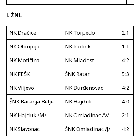
I. ŽNL
NK Dračice
NK Torpedo
2:1
NK Olimpija
NK Radnik
1:1
NK Motičina
NK Mladost
4:2
NK FEŠK
ŠNK Ratar
5:3
NK Viljevo
NK Đurđenovac
4:2
ŠNK Baranja Belje
NK Hajduk
4:0
NK Hajduk /M/
NK Omladinac /V/
2:1
NK Slavonac
ŠNK Omladinac /J/
4:2