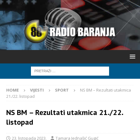
HOME
VIJESTI
SPORT
NS BM – Rezultati utakmica
21./22. listopad
NS BM – Rezultati utakmica 21./22.
listopad
23. listopada 2023.
Tamara Jednašić Gugić