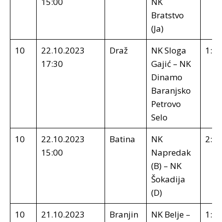
15:00
NK
Bratstvo
(Ja)
10
22.10.2023
Draž
NK Sloga
1:3
17:30
Gajić – NK
Dinamo
Baranjsko
Petrovo
Selo
10
22.10.2023
Batina
NK
2:3
15:00
Napredak
(B) – NK
Šokadija
(D)
10
21.10.2023
Branjin
NK Belje –
1:0