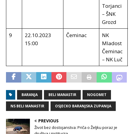
Torjanci
– ŠNK
Grozd
9
22.10.2023
Čeminac
NK
4
15:00
Mladost
Čeminac
– NK Luč
BARANJA
BELI MANASTIR
NOGOMET
NS BELI MANASTIR
OSJECKO BARANJSKA ZUPANIJA
PREVIOUS
Život bez dostojanstva: Priča o Željku poraz je
društva i institucija