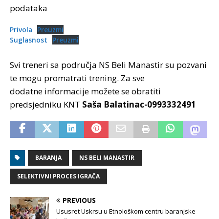
podataka
Privola
Preuzmi
Suglasnost
Preuzmi
Svi treneri sa područja NS Beli Manastir su pozvani
te mogu promatrati trening. Za sve
dodatne informacije možete se obratiti
predsjedniku KNT
Saša Balatinac-0993332491
BARANJA
NS BELI MANASTIR
SELEKTIVNI PROCES IGRAČA
PREVIOUS
Ususret Uskrsu u Etnološkom centru baranjske