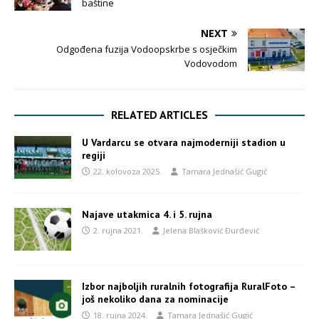
baštine
NEXT
Odgođena fuzija Vodoopskrbe s osječkim
Vodovodom
RELATED ARTICLES
U Vardarcu se otvara najmoderniji stadion u
regiji
22. kolovoza 2025.
Tamara Jednašić Gugić
Najave utakmica 4. i 5. rujna
2. rujna 2021.
Jelena Blašković Đurđević
Izbor najboljih ruralnih fotografija RuralFoto –
još nekoliko dana za nominacije
18. rujna 2024.
Tamara Jednašić Gugić