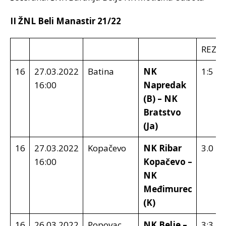
II ŽNL Beli Manastir 21/22
REZU
16
27.03.2022
Batina
NK
1:5
16:00
Napredak
(B) – NK
Bratstvo
(Ja)
16
27.03.2022
Kopačevo
NK Ribar
3.0
16:00
Kopačevo –
NK
Međimurec
(K)
16
26.03.2022
Popovac
NK Belje –
3:3