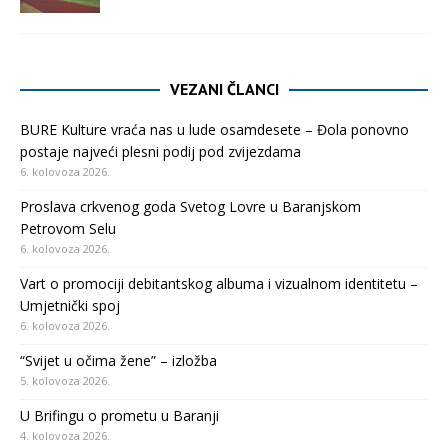
VEZANI ČLANCI
BURE Kulture vraća nas u lude osamdesete – Đola ponovno
postaje najveći plesni podij pod zvijezdama
6. kolovoza 2026.
Proslava crkvenog goda Svetog Lovre u Baranjskom
Petrovom Selu
6. kolovoza 2026.
Vart o promociji debitantskog albuma i vizualnom identitetu –
Umjetnički spoj
6. kolovoza 2026.
“Svijet u očima žene” – izložba
5. kolovoza 2026.
U Brifingu o prometu u Baranji
4. kolovoza 2026.