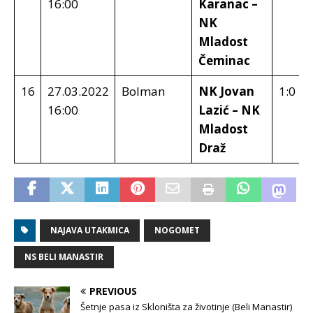
16:00
Karanac –
NK
Mladost
Čeminac
16
27.03.2022
Bolman
NK Jovan
1:0
16:00
Lazić – NK
Mladost
Draž
NAJAVA UTAKMICA
NOGOMET
NS BELI MANASTIR
PREVIOUS
Šetnje pasa iz Skloništa za životinje (Beli Manastir)