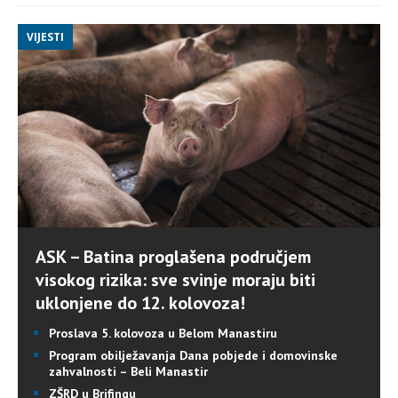
VIJESTI
ASK – Batina proglašena područjem
visokog rizika: sve svinje moraju biti
uklonjene do 12. kolovoza!
Proslava 5. kolovoza u Belom Manastiru
Program obilježavanja Dana pobjede i domovinske
zahvalnosti – Beli Manastir
ZŠRD u Brifingu