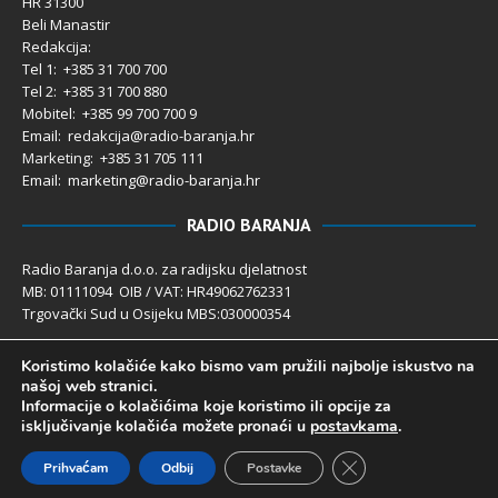
HR 31300
Beli Manastir
Redakcija:
Tel 1: +385 31 700 700
Tel 2: +385 31 700 880
Mobitel: +385 99 700 700 9
Email: redakcija@radio-baranja.hr
Marketing
: +385 31 705 111
Email: marketing@radio-baranja.hr
RADIO BARANJA
Radio Baranja d.o.o. za radijsku djelatnost
MB: 01111094 OIB / VAT: HR49062762331
Trgovački Sud u Osijeku MBS:030000354
Temeljni kapital 2.600,00 € uplaćen u cijelosti
Koristimo kolačiće kako bismo vam pružili najbolje iskustvo na
Poslovni račun PBZ: 2340009-1100121402
našoj web stranici.
IBAN: HR4123400091100121402
Informacije o kolačićima koje koristimo ili opcije za
Uprava društva: Ivanka Rusan
isključivanje kolačića možete pronaći u
postavkama
.
Close GDPR Cookie 
Prihvaćam
Odbij
Postavke
Radio Baranja 1992- 2025 ©