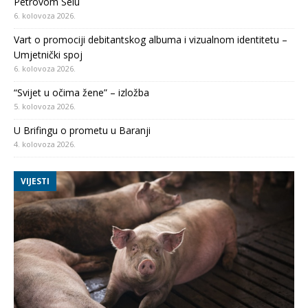
Petrovom Selu
6. kolovoza 2026.
Vart o promociji debitantskog albuma i vizualnom identitetu –
Umjetnički spoj
6. kolovoza 2026.
“Svijet u očima žene” – izložba
5. kolovoza 2026.
U Brifingu o prometu u Baranji
4. kolovoza 2026.
VIJESTI