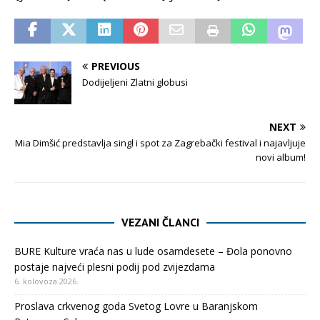
PREVIOUS
Dodijeljeni Zlatni globusi
NEXT
Mia Dimšić predstavlja singl i spot za Zagrebački festival i najavljuje
novi album!
VEZANI ČLANCI
BURE Kulture vraća nas u lude osamdesete – Đola ponovno
postaje najveći plesni podij pod zvijezdama
6. kolovoza 2026.
Proslava crkvenog goda Svetog Lovre u Baranjskom