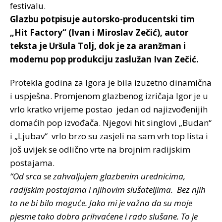
festivalu.
Glazbu potpisuje autorsko-producentski tim
„Hit Factory“ (Ivan i Miroslav Zečić), autor
teksta je Uršula Tolj, dok je za aranžman i
modernu pop produkciju zaslužan Ivan Zečić.
Protekla godina za Igora je bila izuzetno dinamična
i uspješna. Promjenom glazbenog izričaja Igor je u
vrlo kratko vrijeme postao jedan od najizvođenijih
domaćih pop izvođača. Njegovi hit singlovi „Budan“
i „Ljubav“ vrlo brzo su zasjeli na sam vrh top lista i
još uvijek se odlično vrte na brojnim radijskim
postajama.
“Od srca se zahvaljujem glazbenim urednicima,
radijskim postajama i njihovim slušateljima. Bez njih
to ne bi bilo moguće. Jako mi je važno da su moje
pjesme tako dobro prihvaćene i rado slušane. To je