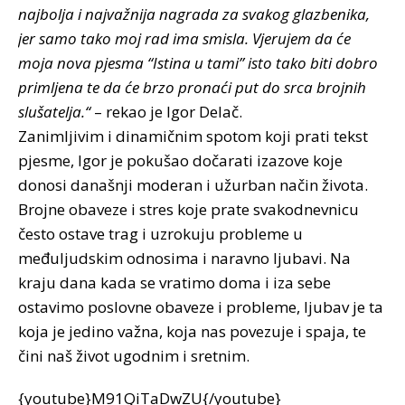
najbolja i najvažnija nagrada za svakog glazbenika,
jer samo tako moj rad ima smisla. Vjerujem da će
moja nova pjesma “Istina u tami” isto tako biti dobro
primljena te da će brzo pronaći put do srca brojnih
slušatelja.“
– rekao je Igor Delač.
Zanimljivim i dinamičnim spotom koji prati tekst
pjesme, Igor je pokušao dočarati izazove koje
donosi današnji moderan i užurban način života.
Brojne obaveze i stres koje prate svakodnevnicu
često ostave trag i uzrokuju probleme u
međuljudskim odnosima i naravno ljubavi. Na
kraju dana kada se vratimo doma i iza sebe
ostavimo poslovne obaveze i probleme, ljubav je ta
koja je jedino važna, koja nas povezuje i spaja, te
čini naš život ugodnim i sretnim.
{youtube}M91QiTaDwZU{/youtube}