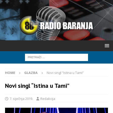
HOME
GLAZBA
Novi singl “Istina u Tami”
Novi singl “Istina u Tami”
7. siječnja 2019.
Redakcija