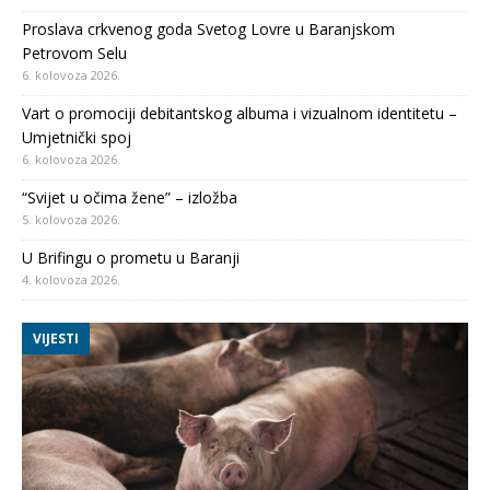
Proslava crkvenog goda Svetog Lovre u Baranjskom
Petrovom Selu
6. kolovoza 2026.
Vart o promociji debitantskog albuma i vizualnom identitetu –
Umjetnički spoj
6. kolovoza 2026.
“Svijet u očima žene” – izložba
5. kolovoza 2026.
U Brifingu o prometu u Baranji
4. kolovoza 2026.
VIJESTI