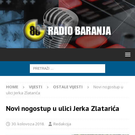
HOME
VIJESTI
OSTALE VIJESTI
Novi nogostup u
ulici Jerka Zlatarića
Novi nogostup u ulici Jerka Zlatarića
30. kolovoza 2018.
Redakcija