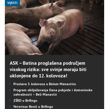
VIJESTI
ASK – Batina proglašena područjem
visokog rizika: sve svinje moraju biti
uklonjene do 12. kolovoza!
Proslava 5. kolovoza u Belom Manastiru
Program obilježavanja Dana pobjede i domovinske
zahvalnosti – Beli Manastir
ZŠRD u Brifingu
Veterinar Benić u Brifingu