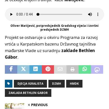
Oliver Matijević, potpredsjednik Gradskog vijeća i izvršni
predsjednik DZMH
Projekt se ostvaruje u okviru Programa za razvoj
vrtića u Karpatskom bazenu Državnog tajništva
mađarske Vlade uz suradnju
zaklade Bethlen
Gábor
.
DJECJA IGRALISTA
DZMH
HMDK
ZAKLADA BETHLEN GABOR
PREVIOUS