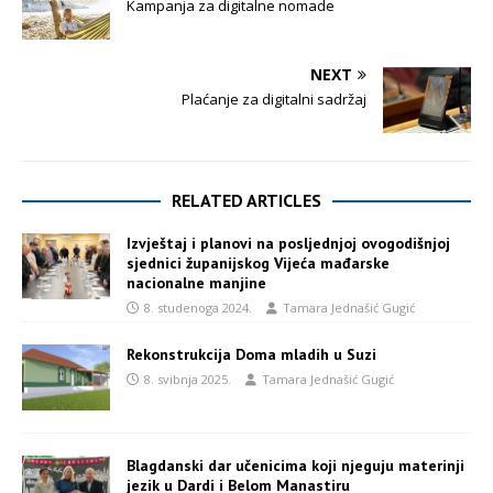
Kampanja za digitalne nomade
NEXT
Plaćanje za digitalni sadržaj
RELATED ARTICLES
Izvještaj i planovi na posljednjoj ovogodišnjoj
sjednici županijskog Vijeća mađarske
nacionalne manjine
8. studenoga 2024.
Tamara Jednašić Gugić
Rekonstrukcija Doma mladih u Suzi
8. svibnja 2025.
Tamara Jednašić Gugić
Blagdanski dar učenicima koji njeguju materinji
jezik u Dardi i Belom Manastiru