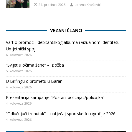
24. prosinca 2025.
Lorena Knežević
VEZANI ČLANCI
Vart o promociji debitantskog albuma i vizualnom identitetu –
Umjetnički spoj
6. kolovoza 2026.
“Svijet u očima žene” – izložba
5. kolovoza 2026.
U Brifingu o prometu u Baranji
4. kolovoza 2026.
Prezentacija kampanje “Postani policajac/policajka”
4. kolovoza 2026.
“Odlučujući trenutak” – natječaj sportske fotografije 2026.
4. kolovoza 2026.