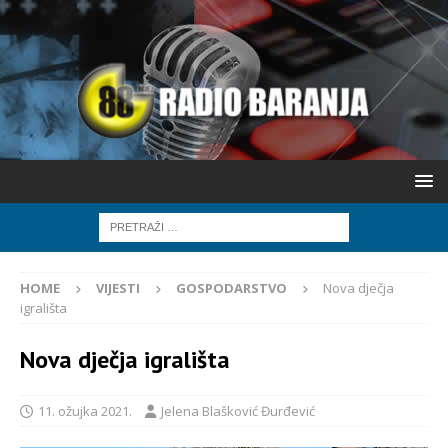
HOME
VIJESTI
GOSPODARSTVO
Nova dječja
igrališta
Nova dječja igrališta
11. ožujka 2021.
Jelena Blašković Đurđević