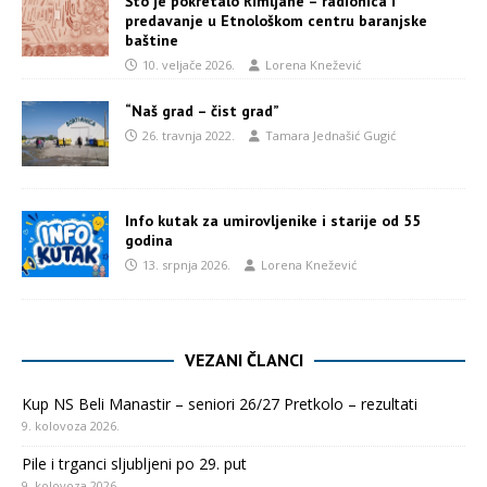
Što je pokretalo Rimljane – radionica i
predavanje u Etnološkom centru baranjske
baštine
10. veljače 2026.
Lorena Knežević
“Naš grad – čist grad”
26. travnja 2022.
Tamara Jednašić Gugić
Info kutak za umirovljenike i starije od 55
godina
13. srpnja 2026.
Lorena Knežević
VEZANI ČLANCI
Kup NS Beli Manastir – seniori 26/27 Pretkolo – rezultati
9. kolovoza 2026.
Pile i trganci sljubljeni po 29. put
9. kolovoza 2026.