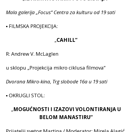
Mala galerija „Focus“ Centra za kulturu od 19 sati
▪ FILMSKA PROJEKCIJA:
„
CAHILL“
R: Andrew V. McLaglen
u sklopu „Projekcija mikro ciklusa filmova“
Dvorana Mikro-kina, Trg slobode 16a u 19 sati
▪ OKRUGLI STOL:
„
MOGUĆNOSTI I IZAZOVI VOLONTIRANJA
U
BELOM MANASTIRU“
Prijatelji svetog Martina / Moderator: Mirela Alagić