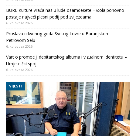
BURE Kulture vraća nas u lude osamdesete – Đola ponovno
postaje najveći plesni podij pod zvijezdama
6. kolovoza 2026.
Proslava crkvenog goda Svetog Lovre u Baranjskom
Petrovom Selu
6. kolovoza 2026.
Vart o promociji debitantskog albuma i vizualnom identitetu –
Umjetnički spoj
6. kolovoza 2026.
VIJESTI