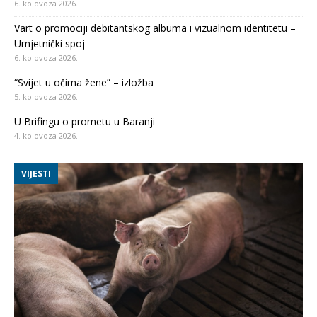
6. kolovoza 2026.
Vart o promociji debitantskog albuma i vizualnom identitetu –
Umjetnički spoj
6. kolovoza 2026.
“Svijet u očima žene” – izložba
5. kolovoza 2026.
U Brifingu o prometu u Baranji
4. kolovoza 2026.
VIJESTI