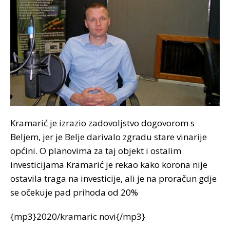
Kramarić je izrazio zadovoljstvo dogovorom s
Beljem, jer je Belje darivalo zgradu stare vinarije
općini. O planovima za taj objekt i ostalim
investicijama Kramarić je rekao kako korona nije
ostavila traga na investicije, ali je na proračun gdje
se očekuje pad prihoda od 20%
{mp3}2020/kramaric novi{/mp3}