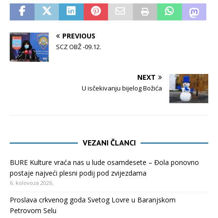
PREVIOUS
SCZ OBŽ -09.12.
NEXT
U isčekivanju bijelog Božića
VEZANI ČLANCI
BURE Kulture vraća nas u lude osamdesete – Đola ponovno
postaje najveći plesni podij pod zvijezdama
6. kolovoza 2026.
Proslava crkvenog goda Svetog Lovre u Baranjskom
Petrovom Selu