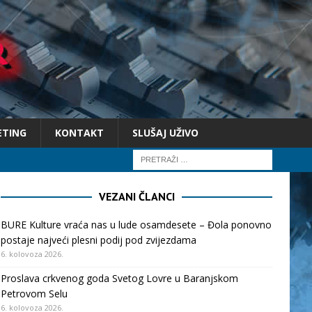
ETING
KONTAKT
SLUŠAJ UŽIVO
VEZANI ČLANCI
BURE Kulture vraća nas u lude osamdesete – Đola ponovno
postaje najveći plesni podij pod zvijezdama
6. kolovoza 2026.
Proslava crkvenog goda Svetog Lovre u Baranjskom
Petrovom Selu
6. kolovoza 2026.