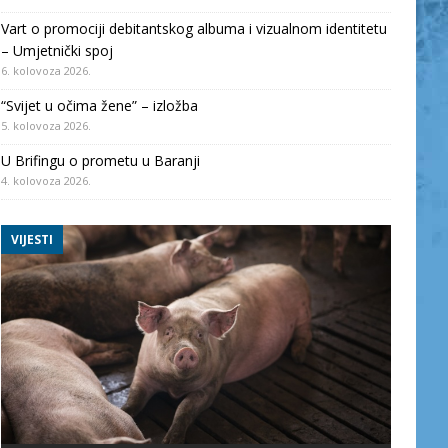
Vart o promociji debitantskog albuma i vizualnom identitetu
– Umjetnički spoj
6. kolovoza 2026.
“Svijet u očima žene” – izložba
5. kolovoza 2026.
U Brifingu o prometu u Baranji
4. kolovoza 2026.
VIJESTI