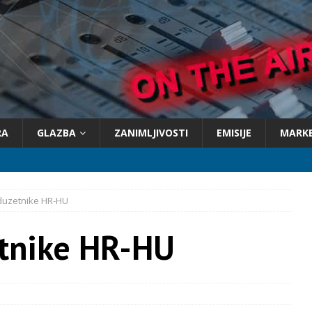
RA
GLAZBA
ZANIMLJIVOSTI
EMISIJE
MARK
oduzetnike HR-HU
etnike HR-HU