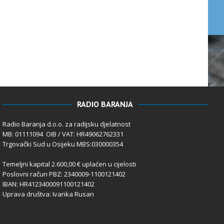
RADIO BARANJA
Radio Baranja d.o.o. za radijsku djelatnost
MB: 01111094 OIB / VAT: HR49062762331
Trgovački Sud u Osijeku MBS:030000354
Temeljni kapital 2.600,00 € uplaćen u cijelosti
Poslovni račun PBZ: 2340009-1100121402
IBAN: HR4123400091100121402
Uprava društva: Ivanka Rusan