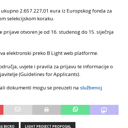
 ukupno 2.657.227,01 eura iz Europskog fonda za
dnom selekcijskom koraku.
e prijave otvoren je od 16. studenog do 15. siječnja
ava elektronski preko B Light web platforme.
odručja, uvjete i pravila za prijavu te informacije o
vitelje (Guidelines for Applicants).
ostali dokumenti mogu se preuzeti na
službenoj
G BICRO
LIGHT PROJECT PROPOSAL