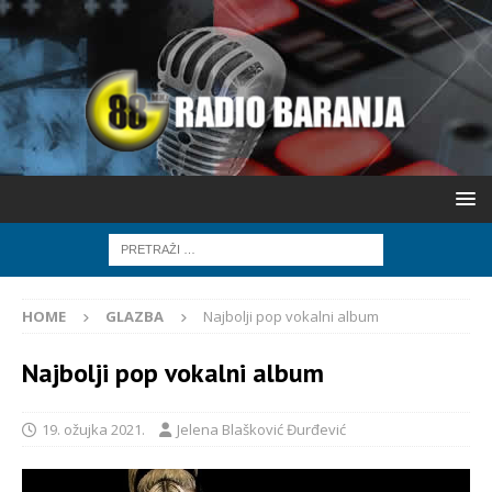
HOME
GLAZBA
Najbolji pop vokalni album
Najbolji pop vokalni album
19. ožujka 2021.
Jelena Blašković Đurđević