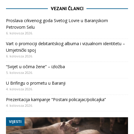
VEZANI ČLANCI
Proslava crkvenog goda Svetog Lovre u Baranjskom
Petrovom Selu
6. kolovoza 2026.
Vart o promociji debitantskog albuma i vizualnom identitetu –
Umjetnički spoj
6. kolovoza 2026.
“Svijet u očima žene” – izložba
5. kolovoza 2026.
U Brifingu o prometu u Baranji
4. kolovoza 2026.
Prezentacija kampanje “Postani policajac/policajka”
4. kolovoza 2026.
VIJESTI