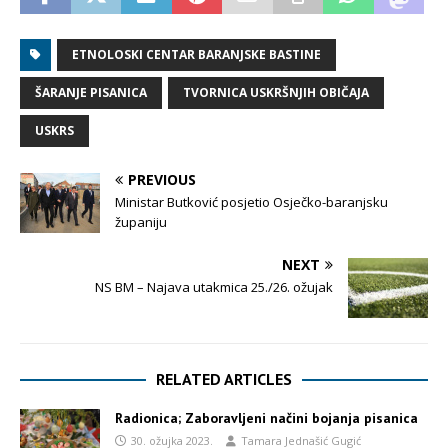
ETNOLOSKI CENTAR BARANJSKE BASTINE
ŠARANJE PISANICA
TVORNICA USKRŠNJIH OBIČAJA
USKRS
PREVIOUS
Ministar Butković posjetio Osječko-baranjsku
županiju
NEXT
NS BM – Najava utakmica 25./26. ožujak
RELATED ARTICLES
Radionica; Zaboravljeni načini bojanja pisanica
30. ožujka 2023.
Tamara Jednašić Gugić