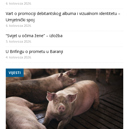
6. kolovoza 2026.
Vart o promociji debitantskog albuma i vizualnom identitetu –
Umjetnički spoj
6. kolovoza 2026.
“Svijet u očima žene” – izložba
5. kolovoza 2026.
U Brifingu o prometu u Baranji
4. kolovoza 2026.
VIJESTI