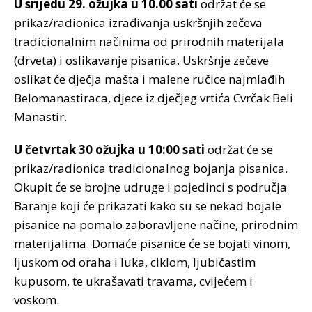
U srijedu 29. ožujka u 10.00 sati
održat će se
prikaz/radionica izrađivanja uskršnjih zečeva
tradicionalnim načinima od prirodnih materijala
(drveta) i oslikavanje pisanica. Uskršnje zečeve
oslikat će dječja mašta i malene ručice najmlađih
Belomanastiraca, djece iz dječjeg vrtića Cvrčak Beli
Manastir.
U četvrtak 30 ožujka u 10:00 sati
održat će se
prikaz/radionica tradicionalnog bojanja pisanica.
Okupit će se brojne udruge i pojedinci s područja
Baranje koji će prikazati kako su se nekad bojale
pisanice na pomalo zaboravljene načine, prirodnim
materijalima. Domaće pisanice će se bojati vinom,
ljuskom od oraha i luka, ciklom, ljubičastim
kupusom, te ukrašavati travama, cvijećem i
voskom.