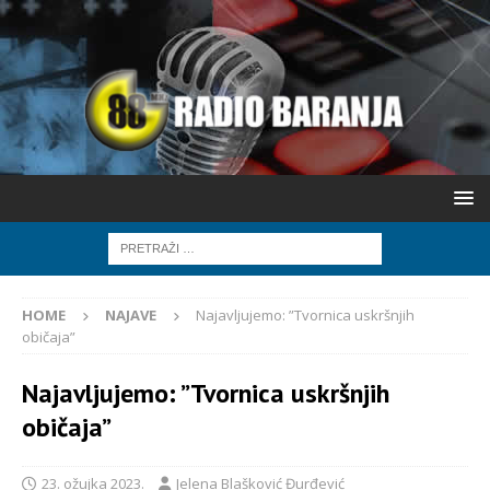
HOME
NAJAVE
Najavljujemo: ”Tvornica uskršnjih
običaja”
Najavljujemo: ”Tvornica uskršnjih
običaja”
23. ožujka 2023.
Jelena Blašković Đurđević