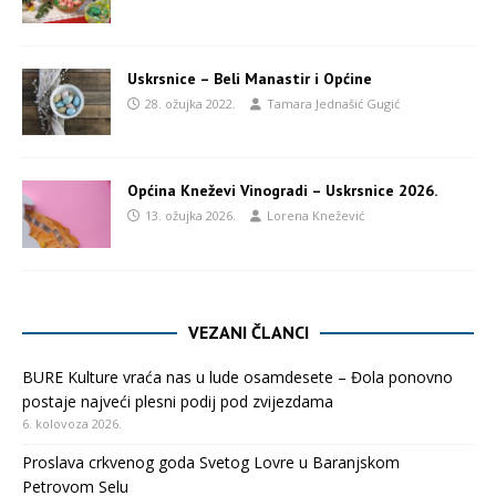
Uskrsnice – Beli Manastir i Općine
28. ožujka 2022.
Tamara Jednašić Gugić
Općina Kneževi Vinogradi – Uskrsnice 2026.
13. ožujka 2026.
Lorena Knežević
VEZANI ČLANCI
BURE Kulture vraća nas u lude osamdesete – Đola ponovno
postaje najveći plesni podij pod zvijezdama
6. kolovoza 2026.
Proslava crkvenog goda Svetog Lovre u Baranjskom
Petrovom Selu