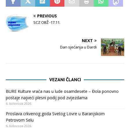
PREVIOUS
SCZ OBŽ -17.11.
NEXT
Dan sjećanja u Dardi
VEZANI ČLANCI
BURE Kulture vraća nas u lude osamdesete – Đola ponovno
postaje najveći plesni podij pod zvijezdama
6. kolovoza 2026.
Proslava crkvenog goda Svetog Lovre u Baranjskom
Petrovom Selu
6. kolovoza 2026.