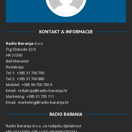
KONTAKT & INFORMACIJE
Radio Baranja
d.o.o
Trg Slobode 32/3
HR 31300
Beli Manastir
Redakcija:
Tel 1: +385 31 700 700
Tel 2: +385 31 700 880
Mobitel: +385 99 700 700 9
Email: redakcija@radio-baranja.hr
Marketing
: +385 31 705 111
Email: marketing@radio-baranja.hr
RADIO BARANJA
Radio Baranja d.o.o. za radijsku djelatnost
MB: 01111094 OIB / VAT: HR49062762331