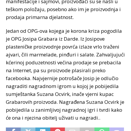
manifestacije i sajmovi, proizvođači su se našli u
teškom položaju, posebno ako im je proizvodnja i
prodaja primarna djelatnost.
Jedan od OPG-ova kojega je korona kriza pogodila
je OPG Josipa Grabara iz Darde. Iz Josipove
plasteničke proizvodnje povrća izlaze vrlo traženi
ajvari, čili marmelade, pinđuri i salate. Zahvaljujući
kćerinoj poduzetnosti većina prodaje se prebacila
na Internet, pa su proizvode plasirali preko
facebooka. Najvjernije potrošače Josip je odlučio
nagraditi nagradnom igrom u kojoj je pobijedila
sumještanka Suzana Ocvirk, inače vjerni kupac
Grabarovih proizvoda. Nagrađena Suzana Ocvirk je
pobijedila u zanimljivoj nagradnoj igri i tvrdi kako
će ona i njezina obitelj uživati u nagradi..