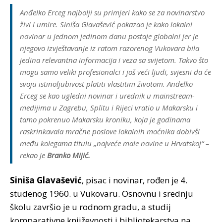
Anđelko Erceg najbolji su primjeri kako se za novinarstvo
živi i umire. Siniša Glavašević pokazao je kako lokalni
novinar u jednom jedinom danu postaje globalni jer je
njegovo izvještavanje iz ratom razorenog Vukovara bila
jedina relevantna informacija i veza sa svijetom. Takvo što
mogu samo veliki profesionalci i još veći ljudi, svjesni da će
svoju istinoljubivost platiti vlastitim životom. Anđelko
Erceg se kao ugledni novinar i urednik u mainstream-
medijima u Zagrebu, Splitu i Rijeci vratio u Makarsku i
tamo pokrenuo Makarsku kroniku, koja je godinama
raskrinkavala mračne poslove lokalnih moćnika dobivši
među kolegama titulu „najveće male novine u Hrvatskoj“ –
rekao je
Branko Mijić.
Siniša Glavašević
, pisac i novinar, rođen je 4.
studenog 1960. u Vukovaru. Osnovnu i srednju
školu završio je u rodnom gradu, a studij
komparativne književnosti i bibliotekarstva na