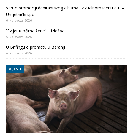
Vart o promociji debitantskog albuma i vizualnom identitetu –
Umjetnički spoj
6. kolovoza 2026.
“Svijet u očima žene” – izložba
5. kolovoza 2026.
U Brifingu o prometu u Baranji
4. kolovoza 2026.
VIJESTI