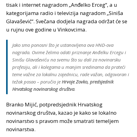
tisak i internet nagradom „Anđelko Erceg“, a u
kategorijama radio i televizija nagradom „Siniša
Glavašević“. Svečana dodjela nagrada održat će se
u rujnu ove godine u Vinkovcima.
Jako smo ponosni što je ustanovljena ova HND-ova
nagrada. Ovime želimo odati priznanje Anđelku Ercegu i
Sinišu Glavaševiću na svemu što su dali za novinarsku
profesiju, ali i kolegama u manjim sredinama da prateći
teme važne za lokalnu zajednicu, rade važan, odgovoran i
težak posao – poručio je
Hrvoje Zovko, predsjednik
Hrvatskog novinarskog društva
.
Branko Mijić, potpredsjednik Hrvatskog
novinarskog društva, kazao je kako se lokalno
novinarstvo s pravom može smatrati temeljem
novinarstva.