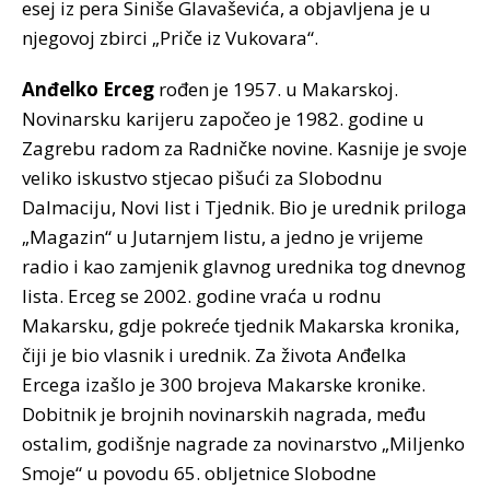
esej iz pera Siniše Glavaševića, a objavljena je u
njegovoj zbirci „Priče iz Vukovara“.
Anđelko Erceg
rođen je 1957. u Makarskoj.
Novinarsku karijeru započeo je 1982. godine u
Zagrebu radom za Radničke novine. Kasnije je svoje
veliko iskustvo stjecao pišući za Slobodnu
Dalmaciju, Novi list i Tjednik. Bio je urednik priloga
„Magazin“ u Jutarnjem listu, a jedno je vrijeme
radio i kao zamjenik glavnog urednika tog dnevnog
lista. Erceg se 2002. godine vraća u rodnu
Makarsku, gdje pokreće tjednik Makarska kronika,
čiji je bio vlasnik i urednik. Za života Anđelka
Ercega izašlo je 300 brojeva Makarske kronike.
Dobitnik je brojnih novinarskih nagrada, među
ostalim, godišnje nagrade za novinarstvo „Miljenko
Smoje“ u povodu 65. obljetnice Slobodne