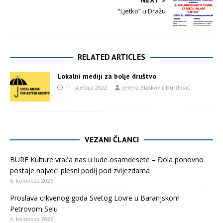
“Ljetko” u Dražu
RELATED ARTICLES
Lokalni mediji za bolje društvo
11. siječnja 2022.
Jelena Blašković Đurđević
VEZANI ČLANCI
BURE Kulture vraća nas u lude osamdesete – Đola ponovno
postaje najveći plesni podij pod zvijezdama
6. kolovoza 2026.
Proslava crkvenog goda Svetog Lovre u Baranjskom
Petrovom Selu
6. kolovoza 2026.