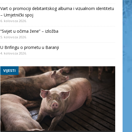
Vart o promociji debitantskog albuma i vizualnom identitetu
– Umjetnički spoj
6. kolovoza 2026.
“Svijet u očima žene” – izložba
5. kolovoza 2026.
U Brifingu o prometu u Baranji
4. kolovoza 2026.
VIJESTI