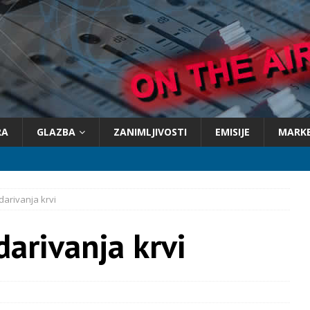
RA
GLAZBA
ZANIMLJIVOSTI
EMISIJE
MARK
darivanja krvi
darivanja krvi