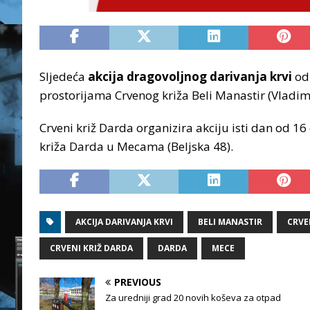
Sljedeća
akcija dragovoljnog darivanja krvi
odr
prostorijama Crvenog križa Beli Manastir (Vladim
Crveni križ Darda organizira akciju isti dan od 
križa Darda u Mecama (Beljska 48).
AKCIJA DARIVANJA KRVI
BELI MANASTIR
CRVE
CRVENI KRIŽ DARDA
DARDA
MECE
PREVIOUS
Za uredniji grad 20 novih koševa za otpad