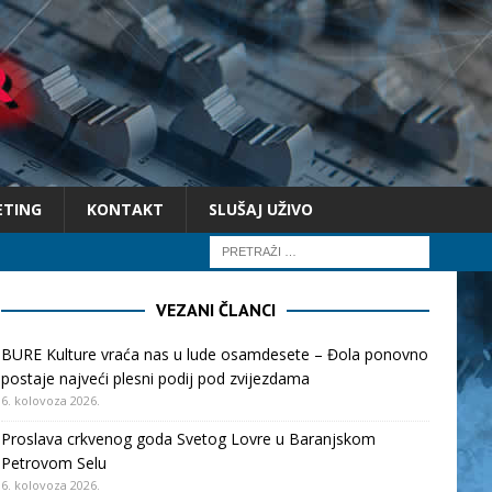
ETING
KONTAKT
SLUŠAJ UŽIVO
VEZANI ČLANCI
BURE Kulture vraća nas u lude osamdesete – Đola ponovno
postaje najveći plesni podij pod zvijezdama
6. kolovoza 2026.
Proslava crkvenog goda Svetog Lovre u Baranjskom
Petrovom Selu
6. kolovoza 2026.