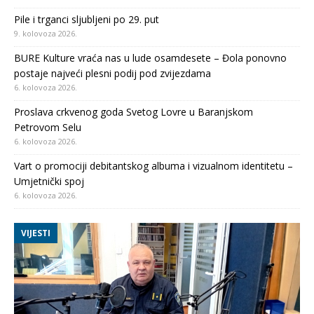
Pile i trganci sljubljeni po 29. put
9. kolovoza 2026.
BURE Kulture vraća nas u lude osamdesete – Đola ponovno
postaje najveći plesni podij pod zvijezdama
6. kolovoza 2026.
Proslava crkvenog goda Svetog Lovre u Baranjskom
Petrovom Selu
6. kolovoza 2026.
Vart o promociji debitantskog albuma i vizualnom identitetu –
Umjetnički spoj
6. kolovoza 2026.
VIJESTI