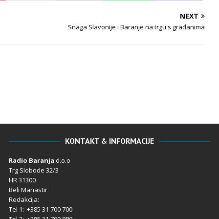
NEXT
Snaga Slavonije i Baranje na trgu s građanima
KONTAKT & INFORMACIJE
Radio Baranja
d.o.o
Trg Slobode 32/3
HR 31300
Beli Manastir
Redakcija:
Tel 1: +385 31 700 700
Tel 2: +385 31 700 880