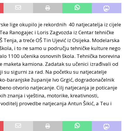
e lige okupilo je rekordnih 40 natjecatelja iz cijele
 Tea Ranogajec i Loris Zagvozda iz Centar tehničke
Š Tenja, a treće OŠ Tin Ujević iz Osijeka. Modelarska
škola, i to ne samo u području tehničke kulture nego
alo 1100 učenika osnovnih škola. Tehnička tvorevina
a je maketa kamiona. Zadatak su učenici izrađivali od
i su sigurni za rad. Na početku su natjecatelje
čko-baranjske županije Ivo Grgić, dogradonačelnik
beno otvorio natjecanje. Cilj natjecanja je poticanje
ih znanja i vještina, motorike, kreativnosti,
 voditelj provedbe natjecanja Antun Šikić, a Teu i