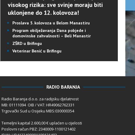
visokog rizika: sve svinje moraju biti
uklonjene do 12. kolovoza!
Proslava 5. kolovoza u Belom Manastiru
Program obilježavanja Dana pobjede i
domovinske zahvalnosti – Beli Manastir
ZŠRD u Brifingu
Veterinar Benić u Brifingu
RADIO BARANJA
Radio Baranja d.o.o. za radijsku djelatnost
MB: 01111094 OIB / VAT: HR49062762331
Trgovački Sud u Osijeku MBS:030000354
Temeljni kapital 2.600,00 € uplaćen u cijelosti
Poslovni račun PBZ: 2340009-1100121402
IBAN: HR4123400091100121402