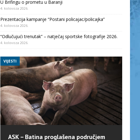
U Brifingu o prometu u Baranji
4. kolovoza 2026.
Prezentacija kampanje “Postani policajac/policajka”
4. kolovoza 2026.
“Odlučujući trenutak” – natječaj sportske fotografije 2026.
4. kolovoza 2026.
VIJESTI
ASK – Batina proglašena područjem