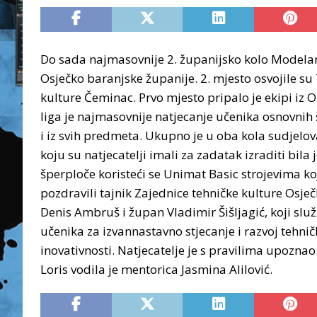
Do sada najmasovnije 2. županijsko kolo Modelarsk
Osječko baranjske županije. 2. mjesto osvojile su
kulture Čeminac. Prvo mjesto pripalo je ekipi iz O
liga je najmasovnije natjecanje učenika osnovnih 
i iz svih predmeta.
Ukupno je u oba kola sudjelov
koju su natjecatelji imali za zadatak izraditi bil
šperploče koristeći se Unimat Basic strojevima koj
pozdravili tajnik Zajednice tehničke kulture Osje
Denis Ambruš i župan Vladimir Šišljagić, koji služ
učenika za izvannastavno stjecanje i razvoj tehničk
inovativnosti. Natjecatelje je s pravilima upoznao
Loris vodila je mentorica Jasmina Alilović.