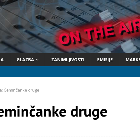
RA
GLAZBA
ZANIMLJIVOSTI
EMISIJE
MARK
ga: Čeminčanke druge
Čeminčanke druge