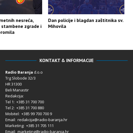
etnih nesreća,
Dan policije i blagdan zaštitnika sv.
tu stambene zgrade i
Mihovila
 promila
KONTAKT & INFORMACIJE
Radio Baranja
d.o.o
Trg Slobode 32/3
HR 31300
Beli Manastir
Redakcija:
Tel 1: +385 31 700 700
Tel 2: +385 31 700 880
Mobitel: +385 99 700 700 9
Email: redakcija@radio-baranja.hr
Marketing
: +385 31 705 111
Email: marketing@radio-baranja.hr