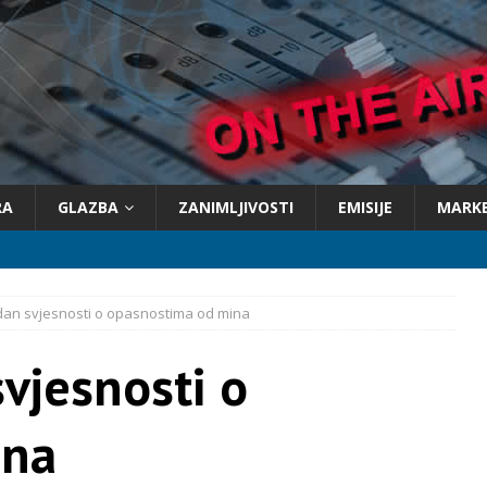
RA
GLAZBA
ZANIMLJIVOSTI
EMISIJE
MARK
an svjesnosti o opasnostima od mina
vjesnosti o
ina