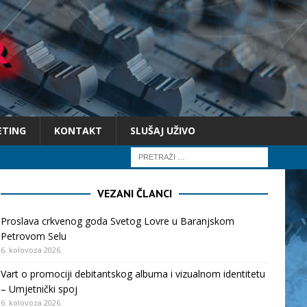
ETING
KONTAKT
SLUŠAJ UŽIVO
VEZANI ČLANCI
Proslava crkvenog goda Svetog Lovre u Baranjskom
Petrovom Selu
6. kolovoza 2026.
Vart o promociji debitantskog albuma i vizualnom identitetu
– Umjetnički spoj
6. kolovoza 2026.