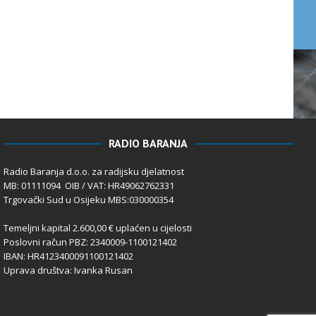
RADIO BARANJA
Radio Baranja d.o.o. za radijsku djelatnost
MB: 01111094 OIB / VAT: HR49062762331
Trgovački Sud u Osijeku MBS:030000354
Temeljni kapital 2.600,00 € uplaćen u cijelosti
Poslovni račun PBZ: 2340009-1100121402
IBAN: HR4123400091100121402
Uprava društva: Ivanka Rusan