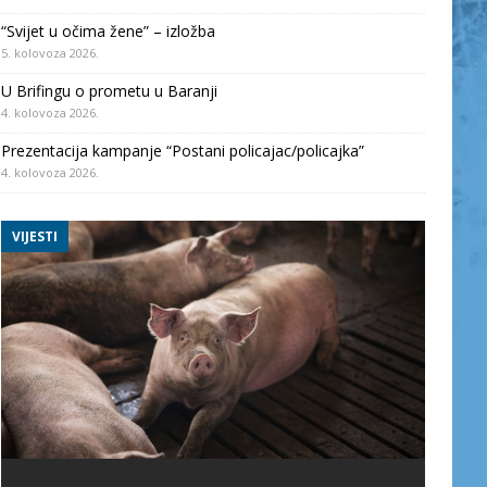
“Svijet u očima žene” – izložba
5. kolovoza 2026.
U Brifingu o prometu u Baranji
4. kolovoza 2026.
Prezentacija kampanje “Postani policajac/policajka”
4. kolovoza 2026.
VIJESTI