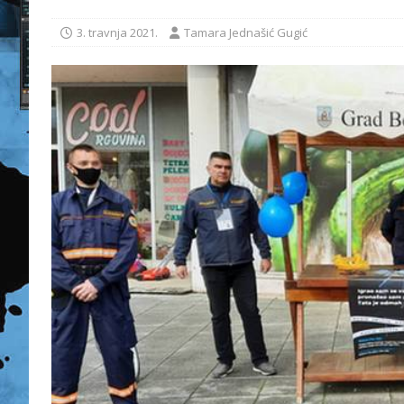
3. travnja 2021.
Tamara Jednašić Gugić