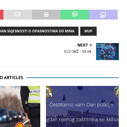
AN SVJESNOSTI O OPASNOSTIMA OD MINA
MUP
NEXT
SCZ OBŽ – 03.04.
D ARTICLES