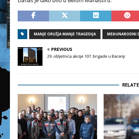
Danas je tako bilo u Belom Manastiru.
MANJE ORUŽJA MANJE TRAGEDIJA
MEĐUNARODNI D
PREVIOUS
29. obljetnica akcije 107. brigade u Baranji
RELATE