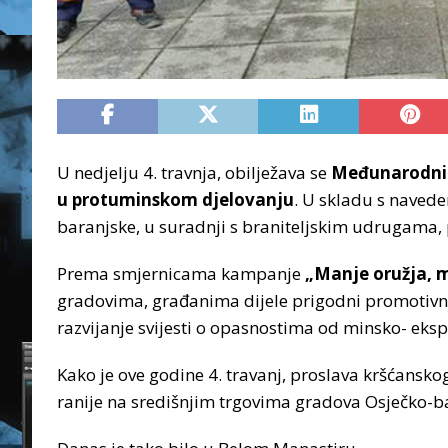
U nedjelju 4. travnja, obilježava se
Međunarodni 
u protuminskom djelovanju
. U skladu s navede
baranjske, u suradnji s braniteljskim udrugama, p
Prema smjernicama kampanje
„Manje oružja, m
gradovima, građanima dijele prigodni promotivni
razvijanje svijesti o opasnostima od minsko- ekspl
Kako je ove godine 4. travanj, proslava kršćansko
ranije na središnjim trgovima gradova Osječko-b