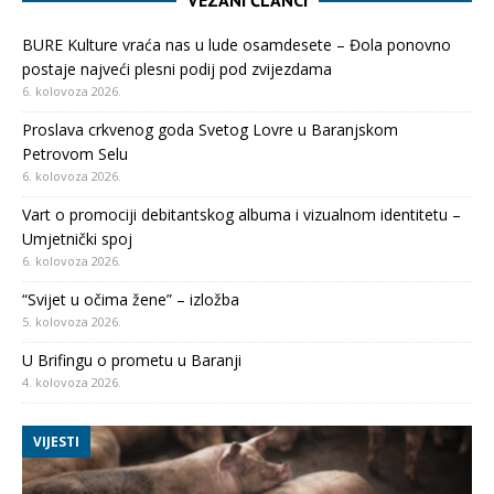
VEZANI ČLANCI
BURE Kulture vraća nas u lude osamdesete – Đola ponovno
postaje najveći plesni podij pod zvijezdama
6. kolovoza 2026.
Proslava crkvenog goda Svetog Lovre u Baranjskom
Petrovom Selu
6. kolovoza 2026.
Vart o promociji debitantskog albuma i vizualnom identitetu –
Umjetnički spoj
6. kolovoza 2026.
“Svijet u očima žene” – izložba
5. kolovoza 2026.
U Brifingu o prometu u Baranji
4. kolovoza 2026.
VIJESTI