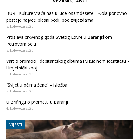
VEZANI ČLANCI
BURE Kulture vraća nas u lude osamdesete – Đola ponovno
postaje najveći plesni podij pod zvijezdama
6. kolovoza 2026.
Proslava crkvenog goda Svetog Lovre u Baranjskom
Petrovom Selu
6. kolovoza 2026.
Vart o promociji debitantskog albuma i vizualnom identitetu –
Umjetnički spoj
6. kolovoza 2026.
“Svijet u očima žene” – izložba
5. kolovoza 2026.
U Brifingu o prometu u Baranji
4. kolovoza 2026.
VIJESTI