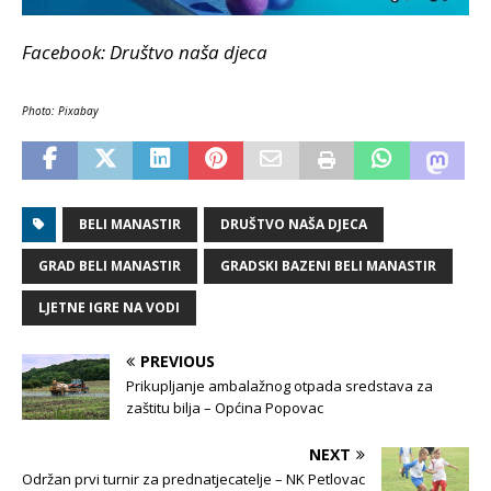
Facebook: Društvo naša djeca
Photo: Pixabay
BELI MANASTIR
DRUŠTVO NAŠA DJECA
GRAD BELI MANASTIR
GRADSKI BAZENI BELI MANASTIR
LJETNE IGRE NA VODI
PREVIOUS
Prikupljanje ambalažnog otpada sredstava za
zaštitu bilja – Općina Popovac
NEXT
Održan prvi turnir za prednatjecatelje – NK Petlovac