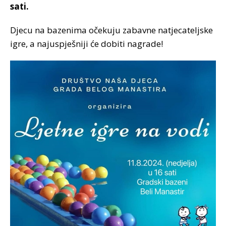
sati.
Djecu na bazenima očekuju zabavne natjecateljske
igre, a najuspješniji će dobiti nagrade!