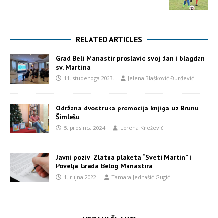
RELATED ARTICLES
Grad Beli Manastir proslavio svoj dan i blagdan
sv. Martina
11. studenoga 2023.
Jelena Blašković Đurđević
Održana dvostruka promocija knjiga uz Brunu
Šimlešu
5. prosinca 2024.
Lorena Knežević
Javni poziv: Zlatna plaketa “Sveti Martin” i
Povelja Grada Belog Manastira
1. rujna 2022.
Tamara Jednašić Gugić