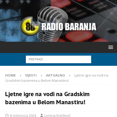
HOME
VIJESTI
AKTUALNO
Ljetne igre na vodi na
Gradskim bazenima u Belom Manastiru!
Ljetne igre na vodi na Gradskim
bazenima u Belom Manastiru!
8. kolovoza 2024.
Lorena Knežević