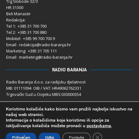
Trg Slobode 32/3
HR 31300
Beli Manastir
Redakcija:
Tel 1: +385 31 700 700
Tel 2: +385 31 700 880
Mobitel: +385 99 700 700 9
Email: redakcija@radio-baranja.hr
Marketing
: +385 31 705 111
Email: marketing@radio-baranja.hr
RADIO BARANJA
Radio Baranja d.o.o. za radijsku djelatnost
MB: 01111094 OIB / VAT: HR49062762331
Trgovački Sud u Osijeku MBS:030000354
Temeljni kapital 2.600,00 € uplaćen u cijelosti
Koristimo kolačiće kako bismo vam pružili najbolje iskustvo na
Poslovni račun PBZ: 2340009-1100121402
našoj web stranici.
IBAN: HR4123400091100121402
Informacije o kolačićima koje koristimo ili opcije za
Uprava društva: Ivanka Rusan
isključivanje kolačića možete pronaći u
postavkama
.
Close GDPR Cookie 
Prihvaćam
Odbij
Postavke