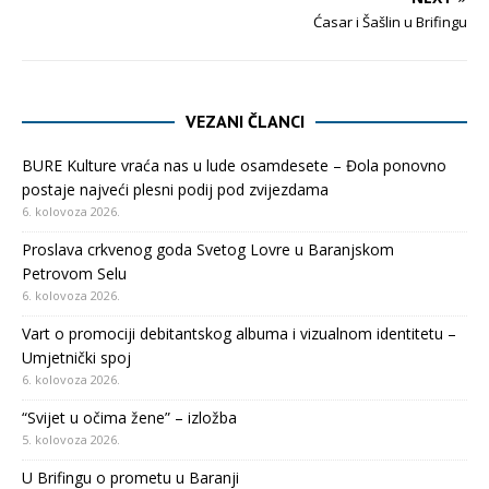
Ćasar i Šašlin u Brifingu
VEZANI ČLANCI
BURE Kulture vraća nas u lude osamdesete – Đola ponovno
postaje najveći plesni podij pod zvijezdama
6. kolovoza 2026.
Proslava crkvenog goda Svetog Lovre u Baranjskom
Petrovom Selu
6. kolovoza 2026.
Vart o promociji debitantskog albuma i vizualnom identitetu –
Umjetnički spoj
6. kolovoza 2026.
“Svijet u očima žene” – izložba
5. kolovoza 2026.
U Brifingu o prometu u Baranji