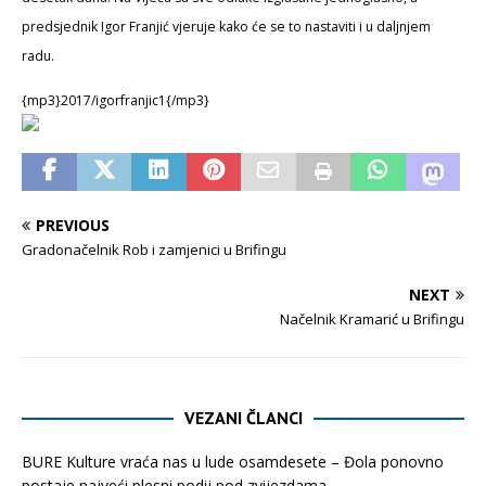
predsjednik Igor Franjić vjeruje kako će se to nastaviti i u daljnjem
radu.
{mp3}2017/igorfranjic1{/mp3}
PREVIOUS
Gradonačelnik Rob i zamjenici u Brifingu
NEXT
Načelnik Kramarić u Brifingu
VEZANI ČLANCI
BURE Kulture vraća nas u lude osamdesete – Đola ponovno
postaje najveći plesni podij pod zvijezdama