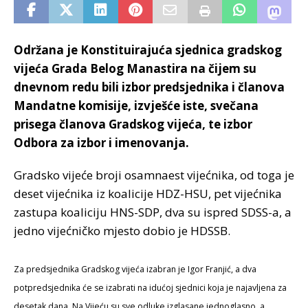
Održana je Konstituirajuća sjednica gradskog
vijeća Grada Belog Manastira na čijem su
dnevnom redu bili izbor predsjednika i članova
Mandatne komisije, izvješće iste, svečana
prisega članova Gradskog vijeća, te izbor
Odbora za izbor i imenovanja.
Gradsko vijeće broji osamnaest vijećnika, od toga je
deset vijećnika iz koalicije HDZ-HSU, pet vijećnika
zastupa koaliciju HNS-SDP, dva su ispred SDSS-a, a
jedno vijećničko mjesto dobio je HDSSB.
Za predsjednika Gradskog vijeća izabran je Igor Franjić, a dva
potpredsjednika će se izabrati na idućoj sjednici koja je najavljena za
desetak dana. Na Vijeću su sve odluke izglasane jednoglasno, a