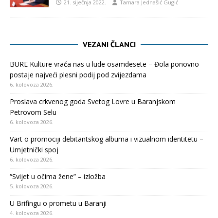
21. siječnja 2022.
Tamara Jednašić Gugić
VEZANI ČLANCI
BURE Kulture vraća nas u lude osamdesete – Đola ponovno
postaje najveći plesni podij pod zvijezdama
6. kolovoza 2026.
Proslava crkvenog goda Svetog Lovre u Baranjskom
Petrovom Selu
6. kolovoza 2026.
Vart o promociji debitantskog albuma i vizualnom identitetu –
Umjetnički spoj
6. kolovoza 2026.
“Svijet u očima žene” – izložba
5. kolovoza 2026.
U Brifingu o prometu u Baranji
4. kolovoza 2026.