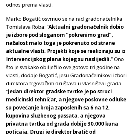
odnos prema vlasti.
Marko Bogatić osvrnuo se na rad gradonačelnika
Tomislava Roba: “
Aktualni gradonačelnik dobio
je izbore pod sloganom “pokrenimo grad”,
nažalost malo toga je pokrenuto od strane
aktualne vlasti. Projekti koje se realiziraju su iz
Intervencijskog plana kojeg su naslijedili.
” Ono
što je svakako obilježilo ove gotovo tri godine na
vlasti, dodaje Bogatić, jesu Gradonačelnikovi izbori
direktora trgovačkih društava u vlasništvu grada.
”
Jedan direktor gradske tvrtke je po struci
medicinski tehničar, a njegove poslovne odluke
su povećanje broja zaposlenih sa 6 na 12,
kupovina službenog passata, a njegova
privatna tvrtka od grada dobije 30.000 kuna
poticaja. Drugi je direktor bratić od