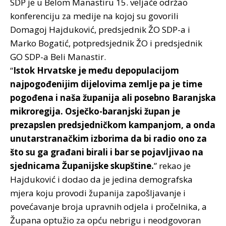
SDP je u Belom Manastiru 15. veljače održao
konferenciju za medije na kojoj su govorili
Domagoj Hajduković, predsjednik ŽO SDP-a i
Marko Bogatić, potpredsjednik ŽO i predsjednik
GO SDP-a Beli Manastir.
“
Istok Hrvatske je među depopulacijom
najpogođenijim dijelovima zemlje pa je time
pogođena i naša županija ali posebno Baranjska
mikroregija. Osječko-baranjski župan je
prezapslen predsjedničkom kampanjom, a onda
unutarstranačkim izborima da bi radio ono za
što su ga građani birali i bar se pojavljivao na
sjednicama Županijske skupštine.
” rekao je
Hajduković i dodao da je jedina demografska
mjera koju provodi županija zapošljavanje i
povećavanje broja upravnih odjela i pročelnika, a
Župana optužio za opću nebrigu i neodgovoran