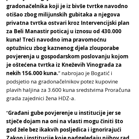
gradonačelnika koji je iz bivše tvrtke navodno
otišao zbog milijunskih gubitaka a njegova
privatna tvrtka ostvari kroz Intervencijski plan
za Beli Manastir poticaj u iznosu od 430.000
kuna! Treći navodno ima pravomoćnu
optužnicu zbog kaznenog djela zlouporabe
povjerenja u gospodarskom poslovanju kojom
je oštećena tvrtka iz Kneževih Vinograda za
nekih 156.000 kuna.
” nabrojao je Bogatić i
podsjetio na gradonačelnikov potez kupovine
plavih haljina za 3.600 kuna sredstvima Proračuna
grada zajednici žena HDZ-a.
“
Građani gube povjerenje u institucije jer se
stječe dojam na oni na vlasti mogu činiti što
god žele bez ikakvih posljedica i ignorirajući
Zakon i institucije koje nadgeledaju njihov rad.