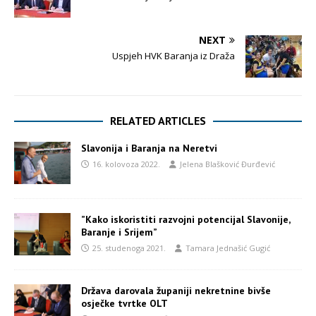
NEXT
Uspjeh HVK Baranja iz Draža
RELATED ARTICLES
Slavonija i Baranja na Neretvi
16. kolovoza 2022.
Jelena Blašković Đurđević
”Kako iskoristiti razvojni potencijal Slavonije,
Baranje i Srijem”
25. studenoga 2021.
Tamara Jednašić Gugić
Država darovala županiji nekretnine bivše
osječke tvrtke OLT