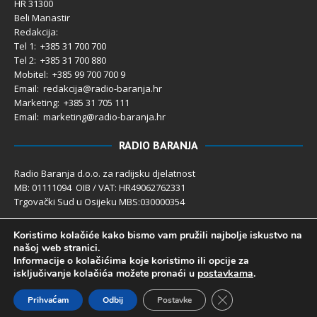
HR 31300
Beli Manastir
Redakcija:
Tel 1: +385 31 700 700
Tel 2: +385 31 700 880
Mobitel: +385 99 700 700 9
Email: redakcija@radio-baranja.hr
Marketing
: +385 31 705 111
Email: marketing@radio-baranja.hr
RADIO BARANJA
Radio Baranja d.o.o. za radijsku djelatnost
MB: 01111094 OIB / VAT: HR49062762331
Trgovački Sud u Osijeku MBS:030000354
Temeljni kapital 2.600,00 € uplaćen u cijelosti
Koristimo kolačiće kako bismo vam pružili najbolje iskustvo na
Poslovni račun PBZ: 2340009-1100121402
našoj web stranici.
IBAN: HR4123400091100121402
Informacije o kolačićima koje koristimo ili opcije za
Uprava društva: Ivanka Rusan
isključivanje kolačića možete pronaći u
postavkama
.
Close GDPR Cookie 
Prihvaćam
Odbij
Postavke
Radio Baranja 1992- 2025 ©