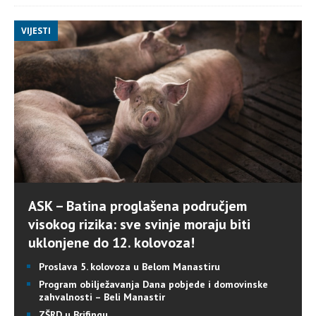
VIJESTI
ASK – Batina proglašena područjem
visokog rizika: sve svinje moraju biti
uklonjene do 12. kolovoza!
Proslava 5. kolovoza u Belom Manastiru
Program obilježavanja Dana pobjede i domovinske
zahvalnosti – Beli Manastir
ZŠRD u Brifingu