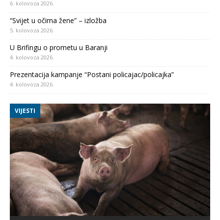
6. kolovoza 2026.
“Svijet u očima žene” – izložba
5. kolovoza 2026.
U Brifingu o prometu u Baranji
4. kolovoza 2026.
Prezentacija kampanje “Postani policajac/policajka”
4. kolovoza 2026.
VIJESTI