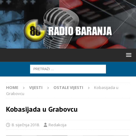
HOME
VIJESTI
OSTALE VIJESTI
Kobasijada u
Grabovcu
Kobasijada u Grabovcu
8. siječnja 2018.
Redakcija