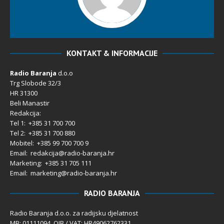
KONTAKT & INFORMACIJE
Radio Baranja
d.o.o
Trg Slobode 32/3
HR 31300
Beli Manastir
Redakcija:
Tel 1: +385 31 700 700
Tel 2: +385 31 700 880
Mobitel: +385 99 700 700 9
Email: redakcija@radio-baranja.hr
Marketing
: +385 31 705 111
Email: marketing@radio-baranja.hr
RADIO BARANJA
Radio Baranja d.o.o. za radijsku djelatnost
MB: 01111094 OIB / VAT: HR49062762331