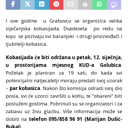
I ove godine u Grabovcu se organizira velika
siječanjska kobasijada. Dvadeseta po redu na
koju se pozivaju svi baranjski i drugi proizvođači i
ljubitelji kobasica.
Kobasijada će biti održana u petak, 12. siječnja,
u prostorijama mjesnog KUD-a Golubica
.
Početak je planiran za 19 sati, do kada svi
potencijalni natjecatelji moraju predati svoj uzorak
–
par kobasica
. Nakon što komisija odradi svoj dio
posla, svi će uzorci završiti u kotlu, te ”obareni” biti
posluženi gostima. Pobrinuli su se organizatori i za
zabavu uz živu glazbu. Više informacija može se
dobiti na
telefon 095/858 96 91 (Marijan Dušić-
Bukal
).