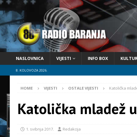
NASLOVNICA
VIJESTI
INFO BOX
KULTU
8. KOLOVOZA 2026.
HOME
VIJESTI
OSTALE VIJESTI
Katolička mlad
Katolička mladež 
1. svibnja 2017.
Redakcija