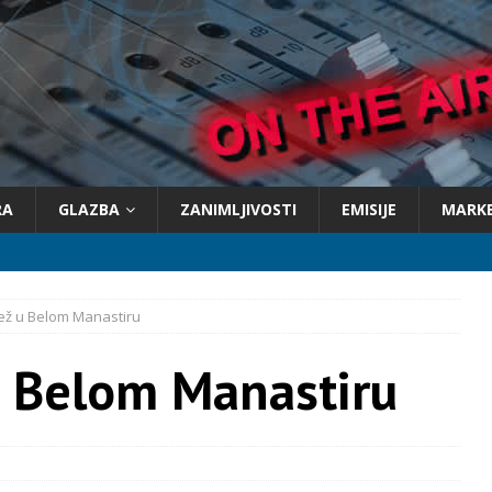
RA
GLAZBA
ZANIMLJIVOSTI
EMISIJE
MARK
ež u Belom Manastiru
u Belom Manastiru