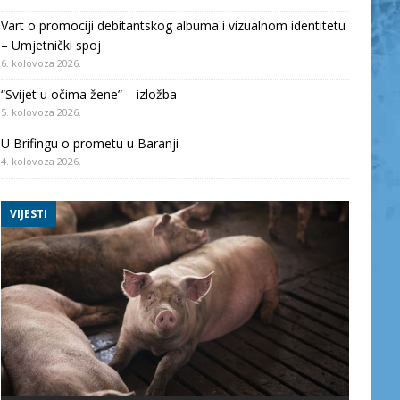
Vart o promociji debitantskog albuma i vizualnom identitetu
– Umjetnički spoj
6. kolovoza 2026.
“Svijet u očima žene” – izložba
5. kolovoza 2026.
U Brifingu o prometu u Baranji
4. kolovoza 2026.
VIJESTI