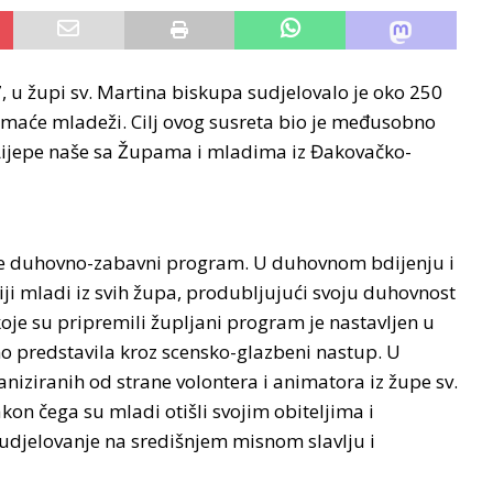
, u župi sv. Martina biskupa sudjelovalo je oko 250
domaće mladeži. Cilj ovog susreta bio je međusobno
 Lijepe naše sa Župama i mladima iz Đakovačko-
 je duhovno-zabavni program. U duhovnom bdijenju i
ji mladi iz svih župa, produbljujući svoju duhovnost
oje su pripremili župljani program je nastavljen u
 predstavila kroz scensko-glazbeni nastup. U
niziranih od strane volontera i animatora iz župe sv.
on čega su mladi otišli svojim obiteljima i
sudjelovanje na središnjem misnom slavlju i