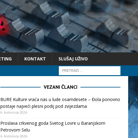
ETING
KONTAKT
SLUŠAJ UŽIVO
VEZANI ČLANCI
BURE Kulture vraća nas u lude osamdesete – Đola ponovno
postaje najveći plesni podij pod zvijezdama
6. kolovoza 2026.
Proslava crkvenog goda Svetog Lovre u Baranjskom
Petrovom Selu
6. kolovoza 2026.