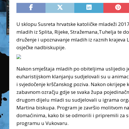
U sklopu Susreta hrvatske katoličke mladeži 2017
mladih iz Splita, Rijeke, Stražemana,Tuhelja te 
druženje i upoznavanje mladih iz raznih krajeva
osječke nadbiskupije.
Nakon smještaja mladih po obiteljima uslijedio
euharistijskom klanjanju sudjelovali su u animaci
i svjedočenje krščanskog poziva. Nakon okrijepe k
zabavnom ozračju gdje se svaka župa pojedinačno
drugom dijelu mladi su sudjelovali u igrama orga
Martina biskupa. Program je završio molitvom nak
domaćinima, kako bi se odmorili i pripremili za 
programu u Vukovaru.