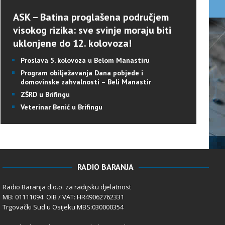
ASK – Batina proglašena područjem
visokog rizika: sve svinje moraju biti
uklonjene do 12. kolovoza!
Proslava 5. kolovoza u Belom Manastiru
Program obilježavanja Dana pobjede i
domovinske zahvalnosti – Beli Manastir
ZŠRD u Brifingu
Veterinar Benić u Brifingu
RADIO BARANJA
Radio Baranja d.o.o. za radijsku djelatnost
MB: 01111094 OIB / VAT: HR49062762331
Trgovački Sud u Osijeku MBS:030000354