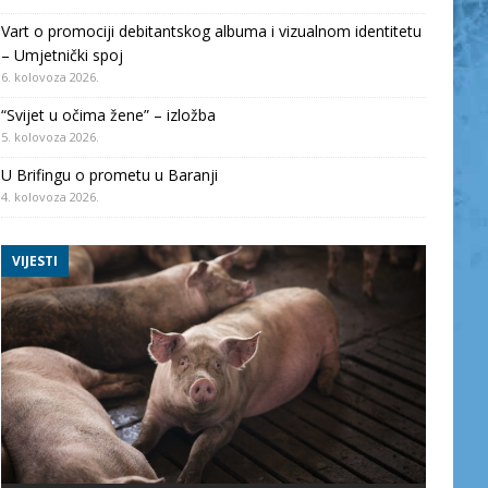
Vart o promociji debitantskog albuma i vizualnom identitetu
– Umjetnički spoj
6. kolovoza 2026.
“Svijet u očima žene” – izložba
5. kolovoza 2026.
U Brifingu o prometu u Baranji
4. kolovoza 2026.
VIJESTI