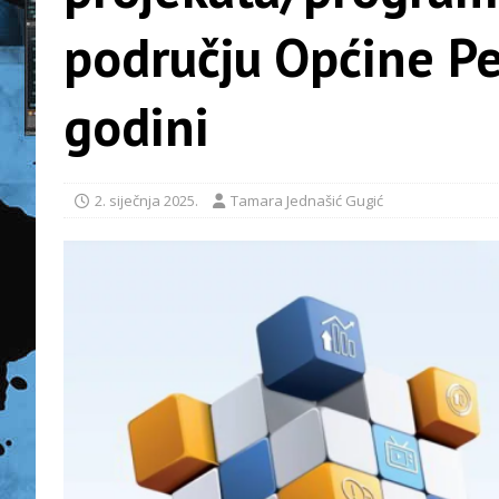
području Općine Pe
godini
2. siječnja 2025.
Tamara Jednašić Gugić