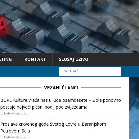
ETING
KONTAKT
SLUŠAJ UŽIVO
VEZANI ČLANCI
BURE Kulture vraća nas u lude osamdesete – Đola ponovno
postaje najveći plesni podij pod zvijezdama
6. kolovoza 2026.
Proslava crkvenog goda Svetog Lovre u Baranjskom
Petrovom Selu
6. kolovoza 2026.