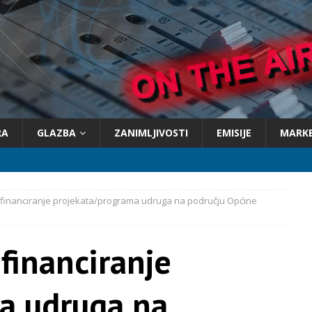
RA
GLAZBA
ZANIMLJIVOSTI
EMISIJE
MARK
sufinanciranje projekata/programa udruga na području Općine
ufinanciranje
a udruga na