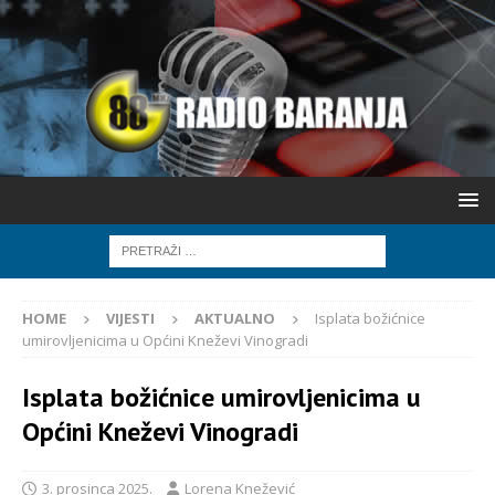
HOME
VIJESTI
AKTUALNO
Isplata božićnice
umirovljenicima u Općini Kneževi Vinogradi
Isplata božićnice umirovljenicima u
Općini Kneževi Vinogradi
3. prosinca 2025.
Lorena Knežević