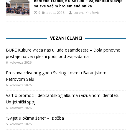
Berbene tradicije u Kotlini – zajedničko slavlje
sa sve većim brojem sudionika
9. listopada 2025.
Lorena Knežević
VEZANI ČLANCI
BURE Kulture vraća nas u lude osamdesete – Đola ponovno
postaje najveći plesni podij pod zvijezdama
6. kolovoza 2026.
Proslava crkvenog goda Svetog Lovre u Baranjskom
Petrovom Selu
6. kolovoza 2026.
Vart o promociji debitantskog albuma i vizualnom identitetu –
Umjetnički spoj
6. kolovoza 2026.
“Svijet u očima žene” – izložba
5. kolovoza 2026.