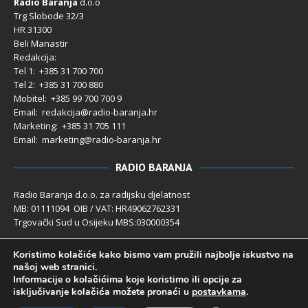
Radio Baranja
d.o.o
Trg Slobode 32/3
HR 31300
Beli Manastir
Redakcija:
Tel 1: +385 31 700 700
Tel 2: +385 31 700 880
Mobitel: +385 99 700 700 9
Email: redakcija@radio-baranja.hr
Marketing
: +385 31 705 111
Email: marketing@radio-baranja.hr
RADIO BARANJA
Radio Baranja d.o.o. za radijsku djelatnost
MB: 01111094 OIB / VAT: HR49062762331
Trgovački Sud u Osijeku MBS:030000354
Temeljni kapital 2.600,00 € uplaćen u cijelosti
Koristimo kolačiće kako bismo vam pružili najbolje iskustvo na
Poslovni račun PBZ: 2340009-1100121402
našoj web stranici.
IBAN: HR4123400091100121402
Informacije o kolačićima koje koristimo ili opcije za
Uprava društva: Ivanka Rusan
isključivanje kolačića možete pronaći u
postavkama
.