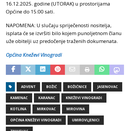
16.12.2025. godine (UTORAK) u prostorijama
Općine do 15:00 sati.
NAPOMENA: U slučaju spriječenosti nositelja,
isplata će se izvršiti bilo kojem punoljetnom članu
uže obitelji uz predočenje traženih dokumenata.
Općina Kneževi Vinogradi
ADVENT
BOŽIĆ
BOŽIĆNICE
JASENOVAC
KAMENAC
KARANAC
KNEŽEVI VINOGRADI
KOTLINA
MIRKOVAC
MIROVINA
OPĆINA KNEŽEVI VINOGRADI
UMIROVLJENICI