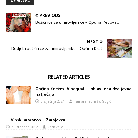
ZMAJEVAC
PREVIOUS
Božićnice za umirovljenike – Općina Petlovac
NEXT
Dodjela božićnice za umirovljenike – Općina Draž
RELATED ARTICLES
Općina Kneževi Vinogradi – objavljena dva javna
natječaja
5. siječnja 2024.
Tamara Jednašić Gugić
Vinski maraton u Zmajevcu
7. listopada 2012.
Redakcija