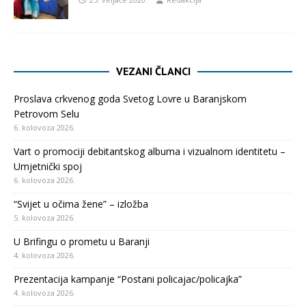
VEZANI ČLANCI
Proslava crkvenog goda Svetog Lovre u Baranjskom
Petrovom Selu
6. kolovoza 2026.
Vart o promociji debitantskog albuma i vizualnom identitetu –
Umjetnički spoj
6. kolovoza 2026.
“Svijet u očima žene” – izložba
5. kolovoza 2026.
U Brifingu o prometu u Baranji
4. kolovoza 2026.
Prezentacija kampanje “Postani policajac/policajka”
4. kolovoza 2026.