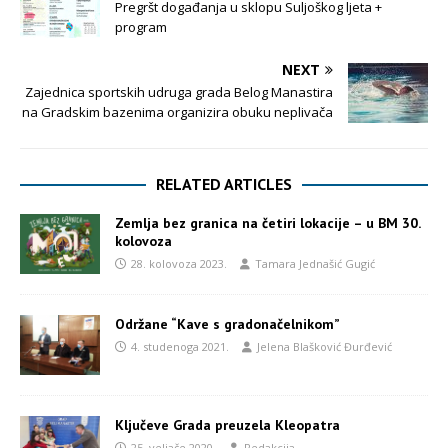
Pregršt događanja u sklopu Suljoškog ljeta +
program
NEXT
Zajednica sportskih udruga grada Belog Manastira
na Gradskim bazenima organizira obuku neplivača
RELATED ARTICLES
Zemlja bez granica na četiri lokacije – u BM 30.
kolovoza
28. kolovoza 2023.
Tamara Jednašić Gugić
Održane “Kave s gradonačelnikom”
4. studenoga 2021.
Jelena Blašković Đurđević
Ključeve Grada preuzela Kleopatra
25. veljače 2020.
Redakcija