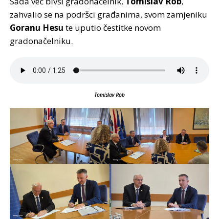
Sada već bivši gradonačelnik,
Tomislav Rob
,
zahvalio se na podršci građanima, svom zamjeniku
Goranu Hesu
te uputio čestitke novom
gradonačelniku.
Tomislav Rob