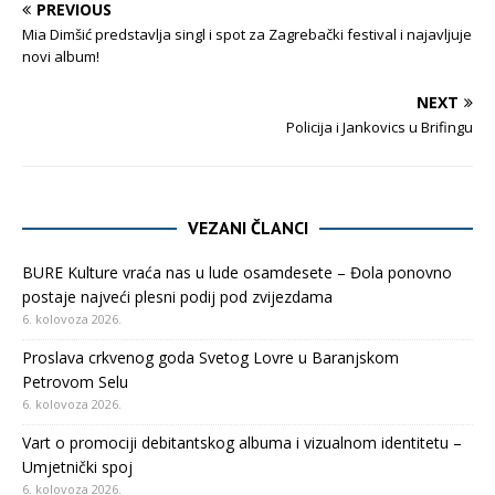
PREVIOUS
Mia Dimšić predstavlja singl i spot za Zagrebački festival i najavljuje
novi album!
NEXT
Policija i Jankovics u Brifingu
VEZANI ČLANCI
BURE Kulture vraća nas u lude osamdesete – Đola ponovno
postaje najveći plesni podij pod zvijezdama
6. kolovoza 2026.
Proslava crkvenog goda Svetog Lovre u Baranjskom
Petrovom Selu
6. kolovoza 2026.
Vart o promociji debitantskog albuma i vizualnom identitetu –
Umjetnički spoj
6. kolovoza 2026.