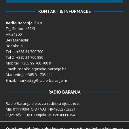
KONTAKT & INFORMACIJE
Radio Baranja
d.o.o
Trg Slobode 32/3
HR 31300
Beli Manastir
Redakcija:
Tel 1: +385 31 700 700
Tel 2: +385 31 700 880
Mobitel: +385 99 700 700 9
Email: redakcija@radio-baranja.hr
Marketing
: +385 31 705 111
Email: marketing@radio-baranja.hr
RADIO BARANJA
Radio Baranja d.o.o. za radijsku djelatnost
MB: 01111094 OIB / VAT: HR49062762331
Trgovački Sud u Osijeku MBS:030000354
Temeljni kapital 2.600,00 € uplaćen u cijelosti
Koristimo kolačiće kako bismo vam pružili najbolje iskustvo na