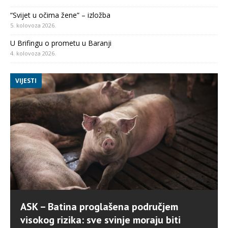
“Svijet u očima žene” – izložba
5. kolovoza 2026.
U Brifingu o prometu u Baranji
4. kolovoza 2026.
VIJESTI
ASK – Batina proglašena područjem
visokog rizika: sve svinje moraju biti