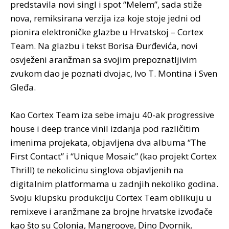
predstavila novi singl i spot “Melem”, sada stiže
nova, remiksirana verzija iza koje stoje jedni od
pionira elektroničke glazbe u Hrvatskoj – Cortex
Team. Na glazbu i tekst Borisa Đurđevića, novi
osvježeni aranžman sa svojim prepoznatljivim
zvukom dao je poznati dvojac, Ivo T. Montina i Sven
Gleđa.
Kao Cortex Team iza sebe imaju 40-ak progressive
house i deep trance vinil izdanja pod različitim
imenima projekata, objavljena dva albuma “The
First Contact” i “Unique Mosaic” (kao projekt Cortex
Thrill) te nekolicinu singlova objavljenih na
digitalnim platformama u zadnjih nekoliko godina.
Svoju klupsku produkciju Cortex Team oblikuju u
remixeve i aranžmane za brojne hrvatske izvođače
kao što su Colonia, Mangroove, Dino Dvornik,