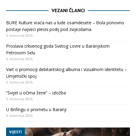
VEZANI ČLANCI
BURE Kulture vraća nas u lude osamdesete – Đola ponovno
postaje najveći plesni podij pod zvijezdama
6. kolovoza 2026.
Proslava crkvenog goda Svetog Lovre u Baranjskom
Petrovom Selu
6. kolovoza 2026.
Vart o promociji debitantskog albuma i vizualnom identitetu –
Umjetnički spoj
6. kolovoza 2026.
“Svijet u očima žene” – izložba
5. kolovoza 2026.
U Brifingu o prometu u Baranji
4. kolovoza 2026.
VIJESTI