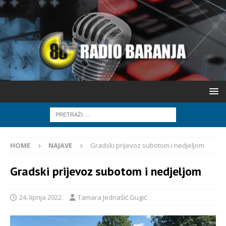
HOME
NAJAVE
Gradski prijevoz subotom i nedjeljom
Gradski prijevoz subotom i nedjeljom
24. lipnja 2022.
Tamara Jednašić Gugić