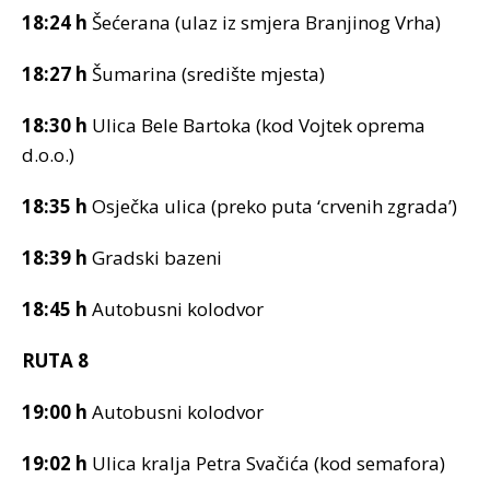
18:24 h
Šećerana (ulaz iz smjera Branjinog Vrha)
18:27 h
Šumarina (središte mjesta)
18:30 h
Ulica Bele Bartoka (kod Vojtek oprema
d.o.o.)
18:35 h
Osječka ulica (preko puta ‘crvenih zgrada’)
18:39 h
Gradski bazeni
18:45 h
Autobusni kolodvor
RUTA 8
19:00 h
Autobusni kolodvor
19:02 h
Ulica kralja Petra Svačića (kod semafora)