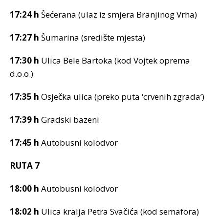
17:24 h
Šećerana (ulaz iz smjera Branjinog Vrha)
17:27 h
Šumarina (središte mjesta)
17:30 h
Ulica Bele Bartoka (kod Vojtek oprema
d.o.o.)
17:35 h
Osječka ulica (preko puta ‘crvenih zgrada’)
17:39 h
Gradski bazeni
17:45 h
Autobusni kolodvor
RUTA 7
18:00 h
Autobusni kolodvor
18:02 h
Ulica kralja Petra Svačića (kod semafora)