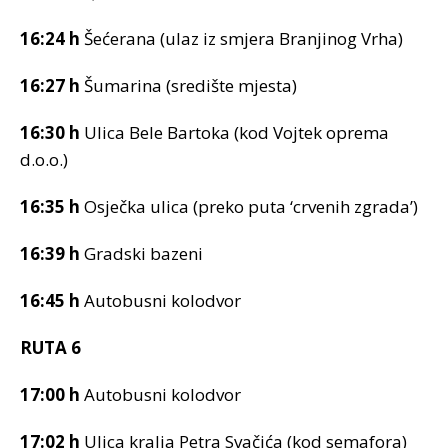
16:24 h
Šećerana (ulaz iz smjera Branjinog Vrha)
16:27 h
Šumarina (središte mjesta)
16:30 h
Ulica Bele Bartoka (kod Vojtek oprema
d.o.o.)
16:35 h
Osječka ulica (preko puta ‘crvenih zgrada’)
16:39 h
Gradski bazeni
16:45 h
Autobusni kolodvor
RUTA 6
17:00 h
Autobusni kolodvor
17:02 h
Ulica kralja Petra Svačića (kod semafora)