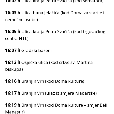
16:02 h
Ulica kralja Petra Svačića (kod semafora)
16:03 h
Ulica bana Jelačića (kod Doma za starije i
nemoćne osobe)
16:05 h
Ulica kralja Petra Svačića (kod trgovačkog
centra NTL)
16:07 h
Gradski bazeni
16:12 h
Osječka ulica (kod crkve sv. Martina
biskupa)
16:16 h
Branjin Vrh (kod Doma kulture)
16:17 h
Branjin Vrh (ulaz iz smjera Mađarske)
16:19 h
Branjin Vrh (kod Doma kulture – smjer Beli
Manastir)