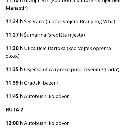
11:19 h
Branjin Vrh (kod Doma kulture – smjer Beli
Manastir)
11:24 h
Šećerana (ulaz iz smjera Branjinog Vrha)
11:27 h
Šumarina (središte mjesta)
11:30 h
Ulica Bele Bartoka (kod Vojtek oprema
d.o.o.)
11:35 h
Osječka ulica (preko puta ‘crvenih zgrada’)
11:39 h
Gradski bazeni
11:45 h
Autobusni kolodvor
RUTA 2
12:00 h
Autobusni kolodvor