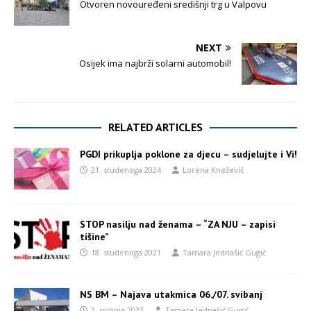
Otvoren novouređeni središnji trg u Valpovu
NEXT
Osijek ima najbrži solarni automobil!
RELATED ARTICLES
PGDI prikuplja poklone za djecu – sudjelujte i Vi!
21. studenoga 2024.
Lorena Knežević
STOP nasilju nad ženama – “ZA NJU – zapisi
tišine”
18. studenoga 2021.
Tamara Jednašić Gugić
NS BM – Najava utakmica 06./07. svibanj
3. svibnja 2023.
Tamara Jednašić Gugić