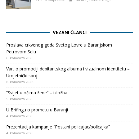
VEZANI ČLANCI
Proslava crkvenog goda Svetog Lovre u Baranjskom
Petrovom Selu
6. kolovoza 2026.
Vart o promociji debitantskog albuma i vizualnom identitetu –
Umjetnički spoj
6. kolovoza 2026.
“Svijet u očima žene” – izložba
5. kolovoza 2026.
U Brifingu o prometu u Baranji
4. kolovoza 2026.
Prezentacija kampanje “Postani policajac/policajka”
4. kolovoza 2026.