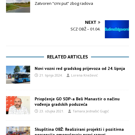
Zatvoren “crni put” zbog radova
NEXT
SCZ OBŽ – 01.04.
RELATED ARTICLES
Novi vozni red gradskog prijevoza od 24. lipnja
21. lipnja 2024.
Lorena Knežević
Priopćenje GO SDP-a Beli Manastir o načinu
vođenja gradskih poduzeća
23. ožujka 2021.
Tamara Jednašić Gugić
Skupština OBŽ: Realizirani projekti i pozitivna
percepcija omogućavaju pravi razvoj