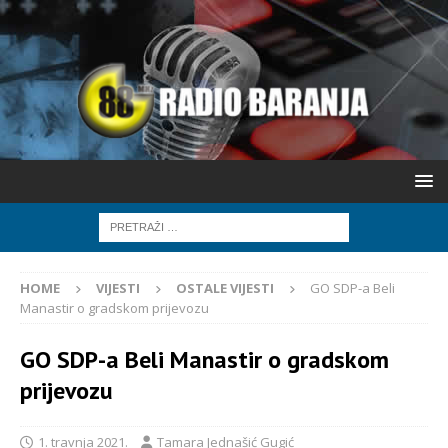
HOME
VIJESTI
OSTALE VIJESTI
GO SDP-a Beli
Manastir o gradskom prijevozu
GO SDP-a Beli Manastir o gradskom
prijevozu
1. travnja 2021.
Tamara Jednašić Gugić