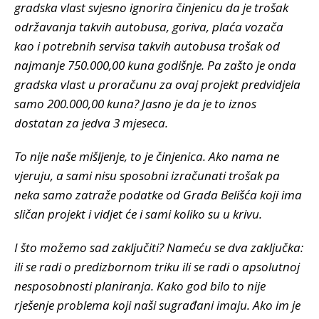
gradska vlast svjesno ignorira činjenicu da je trošak
održavanja takvih autobusa, goriva, plaća vozača
kao i potrebnih servisa takvih autobusa trošak od
najmanje 750.000,00 kuna godišnje. Pa zašto je onda
gradska vlast u proračunu za ovaj projekt predvidjela
samo 200.000,00 kuna? Jasno je da je to iznos
dostatan za jedva 3 mjeseca.
To nije naše mišljenje, to je činjenica. Ako nama ne
vjeruju, a sami nisu sposobni izračunati trošak pa
neka samo zatraže podatke od Grada Belišća koji ima
sličan projekt i vidjet će i sami koliko su u krivu.
I što možemo sad zaključiti? Nameću se dva zaključka:
ili se radi o predizbornom triku ili se radi o apsolutnoj
nesposobnosti planiranja. Kako god bilo to nije
rješenje problema koji naši sugrađani imaju. Ako im je