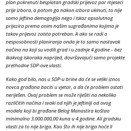
plan pokrenuti besplatan gradski prijevoz par mjeseci
prije izbora, a potom ga nakon izbora ukinuti, to nije
samo jeftina demagogija nego i iskaz apsolutnog
prijezira prema onim našim sugrađanima kojima je
takav prijevoz zaista potreban. A ako se radi o
nesposobnosti planiranja onda je to samo nastavak
načina na koji su vodili grad i u zadnje 4 godine – bez
ikakvog iskoraka naprijed, dovršavajući samo projekte
prethodne SDP-ove vlasti.
Kako god bilo, nas u SDP-u brine da će se veliki iznos
novca građana baciti u vjetar, a da će problem ostati
neriješen. Ovaj problem se može riješiti na nekoliko
različitih načina i svaki od njih je jeftiniji od ovog
modela koji bi građane Belog Manastira koštao
minimalno 3.000.000,00 kuna u 4 godine. Ali gradsku
vlasti za to nije briga. Kao što ih nije briga hoće li