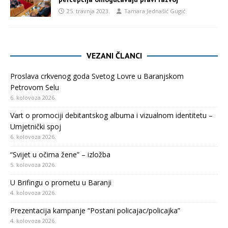
25. travnja 2023.
Tamara Jednašić Gugić
VEZANI ČLANCI
Proslava crkvenog goda Svetog Lovre u Baranjskom
Petrovom Selu
6. kolovoza 2026.
Vart o promociji debitantskog albuma i vizualnom identitetu –
Umjetnički spoj
6. kolovoza 2026.
“Svijet u očima žene” – izložba
5. kolovoza 2026.
U Brifingu o prometu u Baranji
4. kolovoza 2026.
Prezentacija kampanje “Postani policajac/policajka”
4. kolovoza 2026.