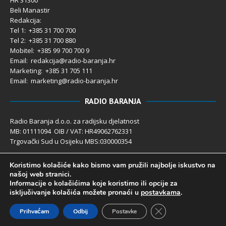
Beli Manastir
Redakcija:
Tel 1: +385 31 700 700
Tel 2: +385 31 700 880
Mobitel: +385 99 700 700 9
Email: redakcija@radio-baranja.hr
Marketing
: +385 31 705 111
Email: marketing@radio-baranja.hr
RADIO BARANJA
Radio Baranja d.o.o. za radijsku djelatnost
MB: 01111094 OIB / VAT: HR49062762331
Trgovački Sud u Osijeku MBS:030000354
Temeljni kapital 2.600,00 € uplaćen u cijelosti
Koristimo kolačiće kako bismo vam pružili najbolje iskustvo na
Poslovni račun PBZ: 2340009-1100121402
našoj web stranici.
IBAN: HR4123400091100121402
Informacije o kolačićima koje koristimo ili opcije za
Uprava društva: Ivanka Rusan
isključivanje kolačića možete pronaći u
postavkama
.
Close GDPR Cookie 
Prihvaćam
Odbij
Postavke
Radio Baranja 1992- 2025 ©