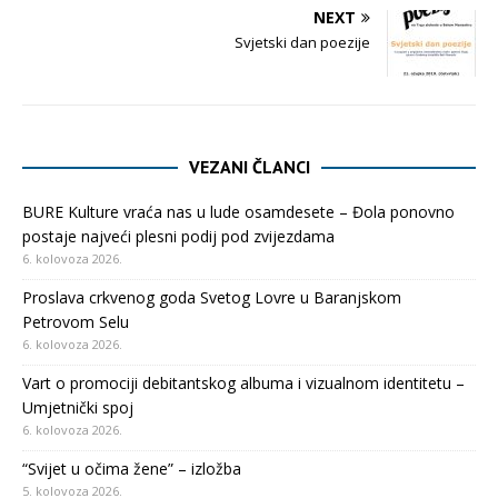
NEXT
Svjetski dan poezije
VEZANI ČLANCI
BURE Kulture vraća nas u lude osamdesete – Đola ponovno
postaje najveći plesni podij pod zvijezdama
6. kolovoza 2026.
Proslava crkvenog goda Svetog Lovre u Baranjskom
Petrovom Selu
6. kolovoza 2026.
Vart o promociji debitantskog albuma i vizualnom identitetu –
Umjetnički spoj
6. kolovoza 2026.
“Svijet u očima žene” – izložba
5. kolovoza 2026.