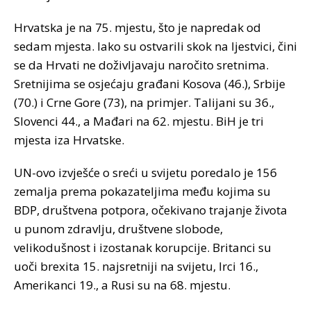
Hrvatska je na 75. mjestu, što je napredak od
sedam mjesta. Iako su ostvarili skok na ljestvici, čini
se da Hrvati ne doživljavaju naročito sretnima.
Sretnijima se osjećaju građani Kosova (46.), Srbije
(70.) i Crne Gore (73), na primjer. Talijani su 36.,
Slovenci 44., a Mađari na 62. mjestu. BiH je tri
mjesta iza Hrvatske.
UN-ovo izvješće o sreći u svijetu poredalo je 156
zemalja prema pokazateljima među kojima su
BDP, društvena potpora, očekivano trajanje života
u punom zdravlju, društvene slobode,
velikodušnost i izostanak korupcije. Britanci su
uoči brexita 15. najsretniji na svijetu, Irci 16.,
Amerikanci 19., a Rusi su na 68. mjestu.