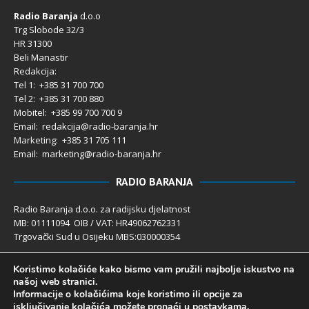
Radio Baranja
d.o.o
Trg Slobode 32/3
HR 31300
Beli Manastir
Redakcija:
Tel 1: +385 31 700 700
Tel 2: +385 31 700 880
Mobitel: +385 99 700 700 9
Email: redakcija@radio-baranja.hr
Marketing
: +385 31 705 111
Email: marketing@radio-baranja.hr
RADIO BARANJA
Radio Baranja d.o.o. za radijsku djelatnost
MB: 01111094 OIB / VAT: HR49062762331
Trgovački Sud u Osijeku MBS:030000354
Temeljni kapital 2.600,00 € uplaćen u cijelosti
Koristimo kolačiće kako bismo vam pružili najbolje iskustvo na
Poslovni račun PBZ: 2340009-1100121402
našoj web stranici.
IBAN: HR4123400091100121402
Informacije o kolačićima koje koristimo ili opcije za
Uprava društva: Ivanka Rusan
isključivanje kolačića možete pronaći u
postavkama
.