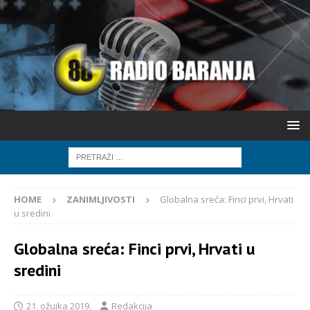
HOME
ZANIMLJIVOSTI
Globalna sreća: Finci prvi, Hrvati
u sredini
Globalna sreća: Finci prvi, Hrvati u
sredini
21. ožujka 2019.
Redakcija