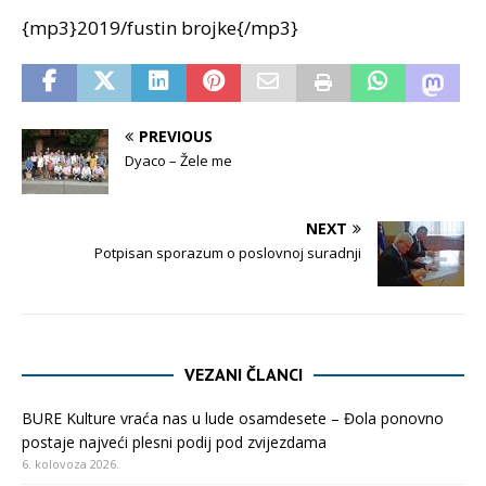
{mp3}2019/fustin brojke{/mp3}
PREVIOUS
Dyaco – Žele me
NEXT
Potpisan sporazum o poslovnoj suradnji
VEZANI ČLANCI
BURE Kulture vraća nas u lude osamdesete – Đola ponovno
postaje najveći plesni podij pod zvijezdama
6. kolovoza 2026.