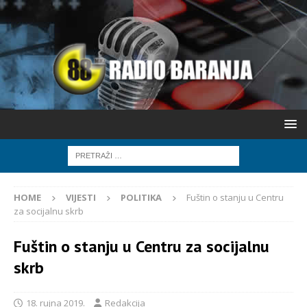
HOME
VIJESTI
POLITIKA
Fuštin o stanju u Centru
za socijalnu skrb
Fuštin o stanju u Centru za socijalnu
skrb
18. rujna 2019.
Redakcija