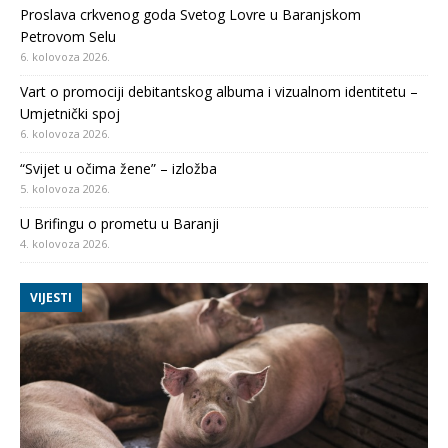
Proslava crkvenog goda Svetog Lovre u Baranjskom
Petrovom Selu
6. kolovoza 2026.
Vart o promociji debitantskog albuma i vizualnom identitetu –
Umjetnički spoj
6. kolovoza 2026.
“Svijet u očima žene” – izložba
5. kolovoza 2026.
U Brifingu o prometu u Baranji
4. kolovoza 2026.
VIJESTI