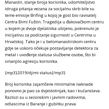
Manastir, stanje broja korisnika, udomiteljstvo
idruga pitanja vezana za socijalnu skrb bile su
teme emisije Brifing u kojoj je gost bio ravnatelj
Centra Đimi Fuštin. Tragedija u đakovačkom centru
u kojem je dvoje djelatnika ubijeno, pokrenulo je
inicijativu za podizanje sigurnosti u Centrima u
Hrvatskoj.
Tako je i u belomanastirskom centru
gdje se uskoro očekuje postavljanje detektora za
metal i uvođenje statusa službene osobe, što bi
smanjilo agresiju korisnika.
{mp3}2019/djimi status{/mp3}
Broj korisnika zajamčene minimalne naknade
ponovno je pao za dvjestotinjak, kao i kućanstava.
Razlozi su u sezonskim i javnim radovima,
odlascima iz Baranje i gubitku prava.