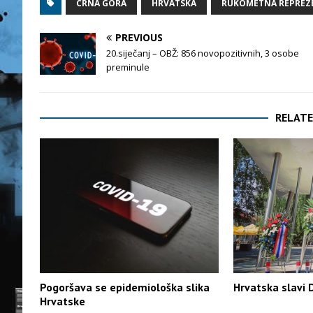
CRNA GORA
HRVATSKA
RUKOMETNA REPREZ
PREVIOUS
20.siječanj – OBŽ: 856 novopozitivnih, 3 osobe
preminule
RELATE
Pogoršava se epidemiološka slika
Hrvatska slavi 
Hrvatske