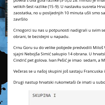
povela s dva gola razlike (5-3),u 28. minuti je ima
velikih šest razlike (15-9). U nastavku susreta Hrv
zaostatka, no u posljednjih 10 minuta ušli smo s
završilo
Crnogorci su nas u potpunosti nadigrali u svim se
obrani, te bezidejni u napadu.
Crnu Goru su do velike pobjede predvodili Miloš 
sjajni Nebojša Simić sakupio 14 obrana. U hrvat
Cindrić pet golova. Ivan Pešić je imao sedam, a Mi
Večeras se u našoj skupini još sastaju Francuska 
Drugi nastup hrvatski rukometaši će imati u subo