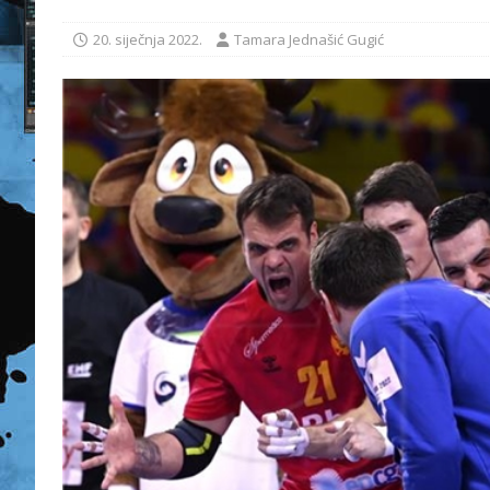
20. siječnja 2022.
Tamara Jednašić Gugić