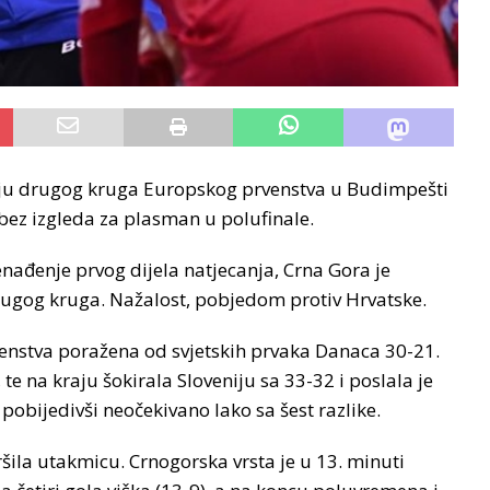
nju drugog kruga Europskog prvenstva u Budimpešti
 bez izgleda za plasman u polufinale.
nađenje prvog dijela natjecanja, Crna Gora je
drugog kruga. Nažalost, pobjedom protiv Hrvatske.
enstva poražena od svjetskih prvaka Danaca 30-21.
te na kraju šokirala Sloveniju sa 33-32 i poslala je
e pobijedivši neočekivano lako sa šest razlike.
vršila utakmicu. Crnogorska vrsta je u 13. minuti