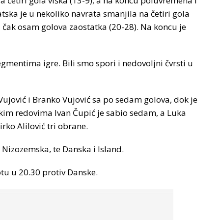
la četiri gola viška (13-9), a na koncu poluvremena i
atska je u nekoliko navrata smanjila na četiri gola
a čak osam golova zaostatka (20-28). Na koncu je
gmentima igre. Bili smo spori i nedovoljni čvrsti u
Vujović i Branko Vujović sa po sedam golova, dok je
skim redovima Ivan Čupić je sabio sedam, a Luka
rko Alilović tri obrane.
i Nizozemska, te Danska i Island.
tu u 20.30 protiv Danske.