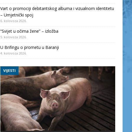
Vart o promociji debitantskog albuma i vizualnom identitetu
– Umjetnički spoj
6. kolovoza 2026.
“Svijet u očima žene” – izložba
5. kolovoza 2026.
U Brifingu o prometu u Baranji
4. kolovoza 2026.
VIJESTI