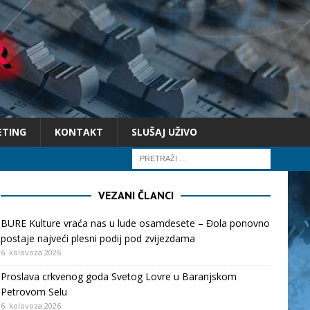
ETING
KONTAKT
SLUŠAJ UŽIVO
VEZANI ČLANCI
BURE Kulture vraća nas u lude osamdesete – Đola ponovno
postaje najveći plesni podij pod zvijezdama
6. kolovoza 2026.
Proslava crkvenog goda Svetog Lovre u Baranjskom
Petrovom Selu
6. kolovoza 2026.