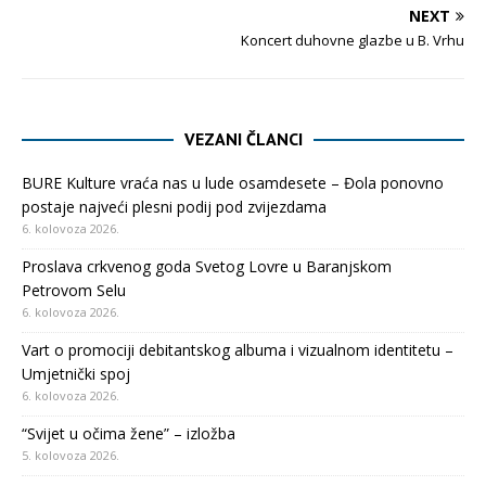
NEXT
Koncert duhovne glazbe u B. Vrhu
VEZANI ČLANCI
BURE Kulture vraća nas u lude osamdesete – Đola ponovno
postaje najveći plesni podij pod zvijezdama
6. kolovoza 2026.
Proslava crkvenog goda Svetog Lovre u Baranjskom
Petrovom Selu
6. kolovoza 2026.
Vart o promociji debitantskog albuma i vizualnom identitetu –
Umjetnički spoj
6. kolovoza 2026.
“Svijet u očima žene” – izložba
5. kolovoza 2026.