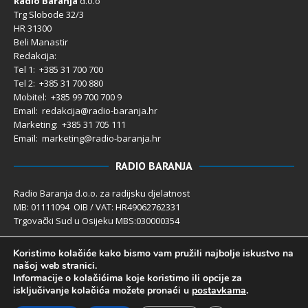
Radio Baranja
d.o.o
Trg Slobode 32/3
HR 31300
Beli Manastir
Redakcija:
Tel 1: +385 31 700 700
Tel 2: +385 31 700 880
Mobitel: +385 99 700 700 9
Email: redakcija@radio-baranja.hr
Marketing
: +385 31 705 111
Email: marketing@radio-baranja.hr
RADIO BARANJA
Radio Baranja d.o.o. za radijsku djelatnost
MB: 01111094 OIB / VAT: HR49062762331
Trgovački Sud u Osijeku MBS:030000354
Temeljni kapital 2.600,00 € uplaćen u cijelosti
Koristimo kolačiće kako bismo vam pružili najbolje iskustvo na
Poslovni račun PBZ: 2340009-1100121402
našoj web stranici.
IBAN: HR4123400091100121402
Informacije o kolačićima koje koristimo ili opcije za
Uprava društva: Ivanka Rusan
isključivanje kolačića možete pronaći u
postavkama
.