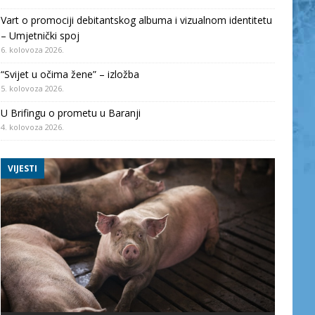
Vart o promociji debitantskog albuma i vizualnom identitetu
– Umjetnički spoj
6. kolovoza 2026.
“Svijet u očima žene” – izložba
5. kolovoza 2026.
U Brifingu o prometu u Baranji
4. kolovoza 2026.
VIJESTI