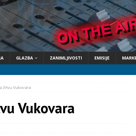
RA
GLAZBA
ZANIMLJIVOSTI
EMISIJE
MARK
a žrtvu Vukovara
tvu Vukovara