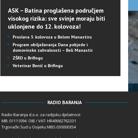
ASK – Batina proglašena područjem
visokog rizika: sve svinje moraju biti
uklonjene do 12. kolovoza!
Proslava 5. kolovoza u Belom Manastiru
Program obilježavanja Dana pobjede i
domovinske zahvalnosti – Beli Manastir
ZŠRD u Brifingu
Veterinar Benić u Brifingu
RADIO BARANJA
Radio Baranja d.o.o. za radijsku djelatnost
MB: 01111094 OIB / VAT: HR49062762331
Trgovački Sud u Osijeku MBS:030000354