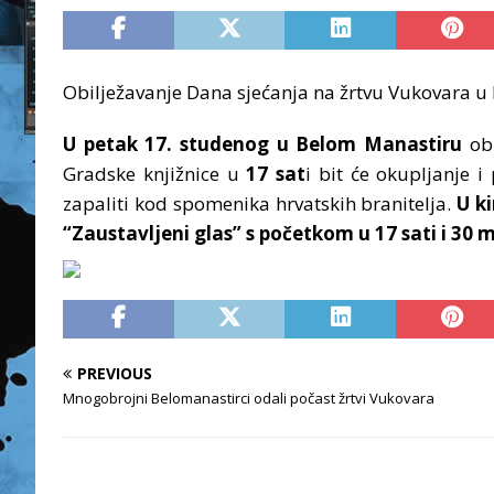
Obilježavanje Dana sjećanja na žrtvu Vukovara 
U petak 17. studenog u Belom Manastiru
obi
Gradske knjižnice u
17 sat
i bit će okupljanje i
zapaliti kod spomenika hrvatskih branitelja.
U ki
“Zaustavljeni glas” s početkom u 17 sati i 30 
PREVIOUS
Mnogobrojni Belomanastirci odali počast žrtvi Vukovara