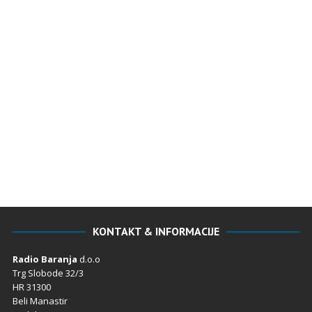
KONTAKT & INFORMACIJE
Radio Baranja
d.o.o
Trg Slobode 32/3
HR 31300
Beli Manastir