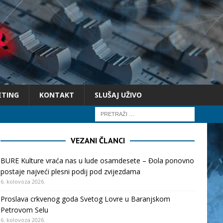
ETING
KONTAKT
SLUŠAJ UŽIVO
VEZANI ČLANCI
BURE Kulture vraća nas u lude osamdesete – Đola ponovno
postaje najveći plesni podij pod zvijezdama
6. kolovoza 2026.
Proslava crkvenog goda Svetog Lovre u Baranjskom
Petrovom Selu
6. kolovoza 2026.