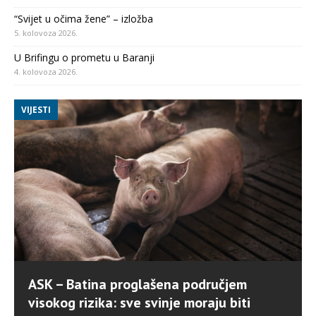
“Svijet u očima žene” – izložba
5. kolovoza 2026.
U Brifingu o prometu u Baranji
4. kolovoza 2026.
VIJESTI
ASK – Batina proglašena područjem
visokog rizika: sve svinje moraju biti