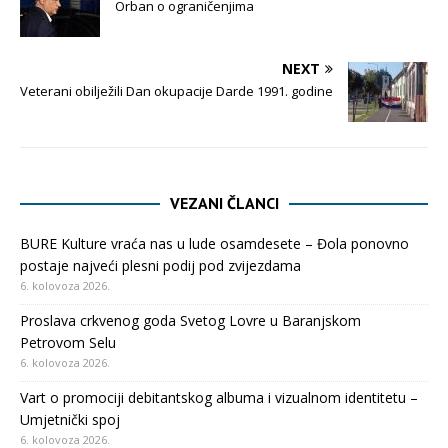
Orban o ograničenjima
NEXT
Veterani obilježili Dan okupacije Darde 1991. godine
VEZANI ČLANCI
BURE Kulture vraća nas u lude osamdesete – Đola ponovno
postaje najveći plesni podij pod zvijezdama
6. kolovoza 2026.
Proslava crkvenog goda Svetog Lovre u Baranjskom
Petrovom Selu
6. kolovoza 2026.
Vart o promociji debitantskog albuma i vizualnom identitetu –
Umjetnički spoj
6. kolovoza 2026.