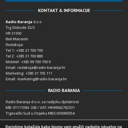
KONTAKT & INFORMACIJE
Radio Baranja
d.o.o
Trg Slobode 32/3
HR 31300
Beli Manastir
Redakcija:
Tel 1: +385 31 700 700
Tel 2: +385 31 700 880
Mobitel: +385 99 700 700 9
Email: redakcija@radio-baranja.hr
Marketing
: +385 31 705 111
Email: marketing@radio-baranja.hr
RADIO BARANJA
Radio Baranja d.o.o. za radijsku djelatnost
MB: 01111094 OIB / VAT: HR49062762331
Trgovački Sud u Osijeku MBS:030000354
Temeljni kapital 2.600,00 € uplaćen u cijelosti
Koristimo kolačiće kako bismo vam pružili najbolje iskustvo na