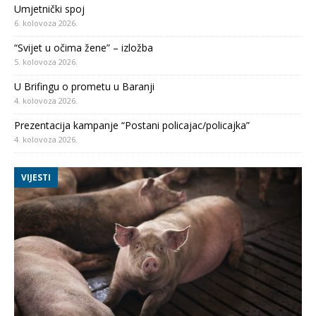
Umjetnički spoj
6. kolovoza 2026.
“Svijet u očima žene” – izložba
5. kolovoza 2026.
U Brifingu o prometu u Baranji
4. kolovoza 2026.
Prezentacija kampanje “Postani policajac/policajka”
4. kolovoza 2026.
VIJESTI