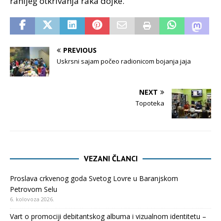
ranijeg otkrivanja raka dojke.
PREVIOUS
Uskrsni sajam počeo radionicom bojanja jaja
NEXT
Topoteka
VEZANI ČLANCI
Proslava crkvenog goda Svetog Lovre u Baranjskom
Petrovom Selu
6. kolovoza 2026.
Vart o promociji debitantskog albuma i vizualnom identitetu –