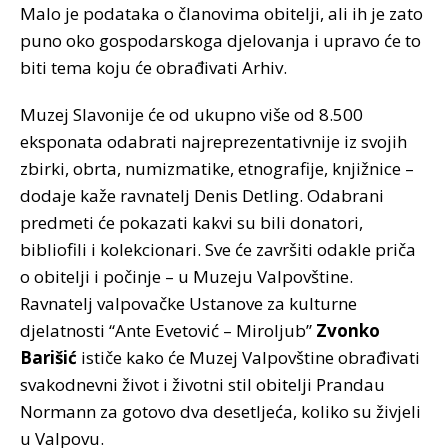
Malo je podataka o članovima obitelji, ali ih je zato
puno oko gospodarskoga djelovanja i upravo će to
biti tema koju će obrađivati Arhiv.
Muzej Slavonije će od ukupno više od 8.500
eksponata odabrati najreprezentativnije iz svojih
zbirki, obrta, numizmatike, etnografije, knjižnice –
dodaje kaže ravnatelj Denis Detling. Odabrani
predmeti će pokazati kakvi su bili donatori,
bibliofili i kolekcionari. Sve će završiti odakle priča
o obitelji i počinje – u Muzeju Valpovštine.
Ravnatelj valpovačke Ustanove za kulturne
djelatnosti “Ante Evetović – Miroljub”
Zvonko
Barišić
ističe kako će Muzej Valpovštine obrađivati
svakodnevni život i životni stil obitelji Prandau
Normann za gotovo dva desetljeća, koliko su živjeli
u Valpovu.