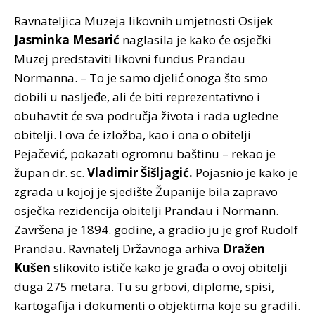
Ravnateljica Muzeja likovnih umjetnosti Osijek
Jasminka Mesarić
naglasila je kako će osječki
Muzej predstaviti likovni fundus Prandau
Normanna. – To je samo djelić onoga što smo
dobili u nasljeđe, ali će biti reprezentativno i
obuhavtit će sva područja života i rada ugledne
obitelji. I ova će izložba, kao i ona o obitelji
Pejačević, pokazati ogromnu baštinu – rekao je
župan dr. sc.
Vladimir Šišljagić.
Pojasnio je kako je
zgrada u kojoj je sjedište Županije bila zapravo
osječka rezidencija obitelji Prandau i Normann.
Završena je 1894. godine, a gradio ju je grof Rudolf
Prandau. Ravnatelj Državnoga arhiva
Dražen
Kušen
slikovito ističe kako je građa o ovoj obitelji
duga 275 metara. Tu su grbovi, diplome, spisi,
kartogafija i dokumenti o objektima koje su gradili.