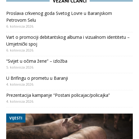
VEZANI ČLANCI
Proslava crkvenog goda Svetog Lovre u Baranjskom
Petrovom Selu
6. kolovoza 2026.
Vart o promociji debitantskog albuma i vizualnom identitetu –
Umjetnički spoj
6. kolovoza 2026.
“Svijet u očima žene” – izložba
5. kolovoza 2026.
U Brifingu o prometu u Baranji
4. kolovoza 2026.
Prezentacija kampanje “Postani policajac/policajka”
4. kolovoza 2026.
VIJESTI