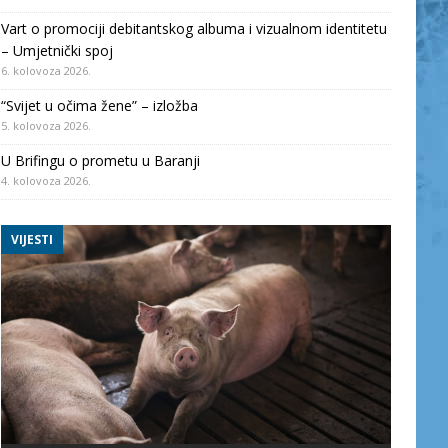
Vart o promociji debitantskog albuma i vizualnom identitetu
– Umjetnički spoj
6. kolovoza 2026.
“Svijet u očima žene” – izložba
5. kolovoza 2026.
U Brifingu o prometu u Baranji
4. kolovoza 2026.
VIJESTI