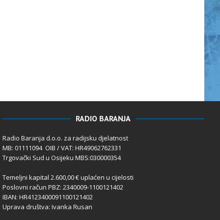
RADIO BARANJA
Radio Baranja d.o.o. za radijsku djelatnost
MB: 01111094 OIB / VAT: HR49062762331
Trgovački Sud u Osijeku MBS:030000354
Temeljni kapital 2.600,00 € uplaćen u cijelosti
Poslovni račun PBZ: 2340009-1100121402
IBAN: HR4123400091100121402
Uprava društva: Ivanka Rusan