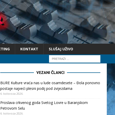
ETING
KONTAKT
SLUŠAJ UŽIVO
VEZANI ČLANCI
BURE Kulture vraća nas u lude osamdesete – Đola ponovno
postaje najveći plesni podij pod zvijezdama
6. kolovoza 2026.
Proslava crkvenog goda Svetog Lovre u Baranjskom
Petrovom Selu
6. kolovoza 2026.