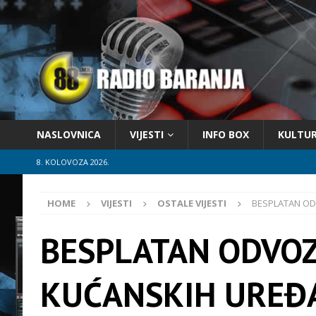
NASLOVNICA
VIJESTI
INFO BOX
KULTU
8. KOLOVOZA 2026.
HOME
VIJESTI
OSTALE VIJESTI
BESPLATAN OD
BESPLATAN ODVOZ
KUĆANSKIH UREĐA