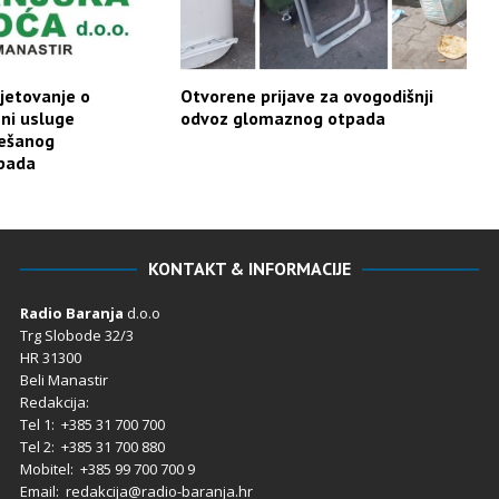
jetovanje o
Otvorene prijave za ovogodišnji
eni usluge
odvoz glomaznog otpada
ješanog
pada
KONTAKT & INFORMACIJE
Radio Baranja
d.o.o
Trg Slobode 32/3
HR 31300
Beli Manastir
Redakcija:
Tel 1: +385 31 700 700
Tel 2: +385 31 700 880
Mobitel: +385 99 700 700 9
Email: redakcija@radio-baranja.hr