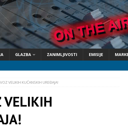
RA
GLAZBA
ZANIMLJIVOSTI
EMISIJE
MARK
VOZ VELIKIH KUĆANSKIH UREĐAJA!
 VELIKIH
JA!