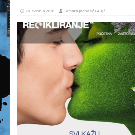
28. svibnja 2026.
Tamara Jednašić Gugić