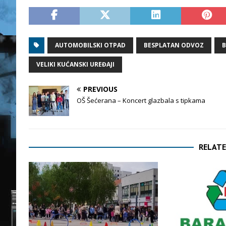
AUTOMOBILSKI OTPAD
BESPLATAN ODVOZ
B
VELIKI KUĆANSKI UREĐAJI
PREVIOUS
OŠ Šećerana – Koncert glazbala s tipkama
RELATE