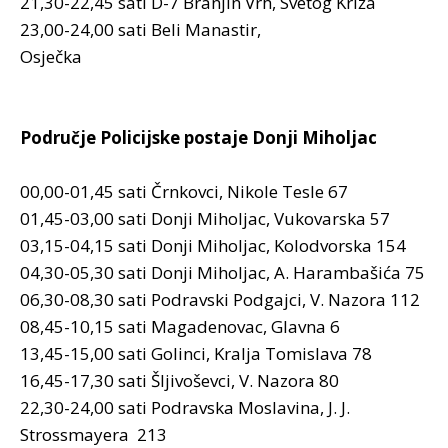
21,30-22,45 sati D-7 Branjin Vrh, Svetog Križa
23,00-24,00 sati Beli Manastir,
Osječka
Područje Policijske postaje Donji Miholjac
00,00-01,45 sati Črnkovci, Nikole Tesle 67
01,45-03,00 sati Donji Miholjac, Vukovarska 57
03,15-04,15 sati Donji Miholjac, Kolodvorska 154
04,30-05,30 sati Donji Miholjac, A. Harambašića 75
06,30-08,30 sati Podravski Podgajci, V. Nazora 112
08,45-10,15 sati Magadenovac, Glavna 6
13,45-15,00 sati Golinci, Kralja Tomislava 78
16,45-17,30 sati Šljivoševci, V. Nazora 80
22,30-24,00 sati Podravska Moslavina, J. J.
Strossmayera 213