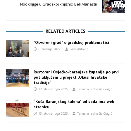
Noć knjige u Gradskoj knjižnici Beli Manastir
RELATED ARTICLES
”Otvoreni grad” o gradskoj problematici
6. travnja 2022.
Saša Alilović
Restorani Osječko-baranjske županije po prvi
put uključeni u projekt „Okusi hrvatske
tradicije“
12. studenoga 2025.
Tamara Jednašić Gugić
“Kuća Baranjskog kulena” od sada ima web
stranicu
13. studenoga 2023.
Tamara Jednašić Gugić