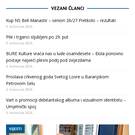
VEZANI ČLANCI
Kup NS Beli Manastir – seniori 26/27 Pretkolo – rezultati
9. kolovoza 2026.
Pile i trganci sljubljeni po 29. put
9. kolovoza 2026.
BURE Kulture vraća nas u lude osamdesete – Đola ponovno
postaje najveći plesni podij pod zvijezdama
6. kolovoza 2026.
Proslava crkvenog goda Svetog Lovre u Baranjskom
Petrovom Selu
6. kolovoza 2026.
Vart o promociji debitantskog albuma i vizualnom identitetu –
Umjetnički spoj
6. kolovoza 2026.
VIJESTI