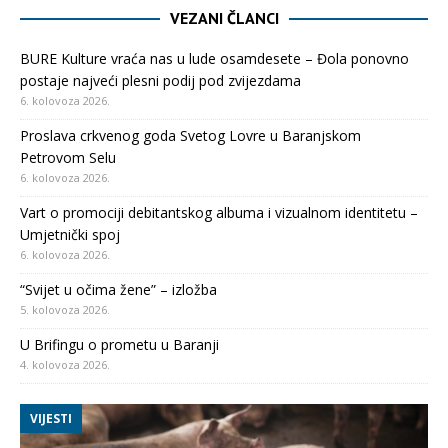
VEZANI ČLANCI
BURE Kulture vraća nas u lude osamdesete – Đola ponovno
postaje najveći plesni podij pod zvijezdama
6. kolovoza 2026.
Proslava crkvenog goda Svetog Lovre u Baranjskom
Petrovom Selu
6. kolovoza 2026.
Vart o promociji debitantskog albuma i vizualnom identitetu –
Umjetnički spoj
6. kolovoza 2026.
“Svijet u očima žene” – izložba
5. kolovoza 2026.
U Brifingu o prometu u Baranji
4. kolovoza 2026.
VIJESTI