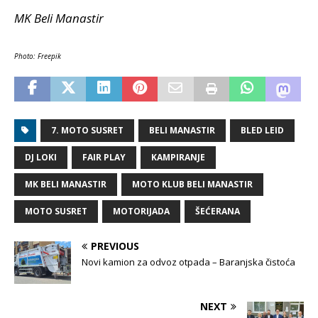
MK Beli Manastir
Photo: Freepik
7. MOTO SUSRET
BELI MANASTIR
BLED LEID
DJ LOKI
FAIR PLAY
KAMPIRANJE
MK BELI MANASTIR
MOTO KLUB BELI MANASTIR
MOTO SUSRET
MOTORIJADA
ŠEĆERANA
PREVIOUS
Novi kamion za odvoz otpada – Baranjska čistoća
NEXT