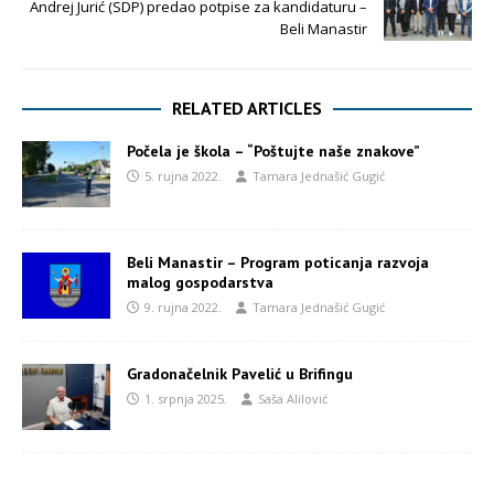
Andrej Jurić (SDP) predao potpise za kandidaturu –
Beli Manastir
RELATED ARTICLES
Počela je škola – “Poštujte naše znakove”
5. rujna 2022.
Tamara Jednašić Gugić
Beli Manastir – Program poticanja razvoja
malog gospodarstva
9. rujna 2022.
Tamara Jednašić Gugić
Gradonačelnik Pavelić u Brifingu
1. srpnja 2025.
Saša Alilović