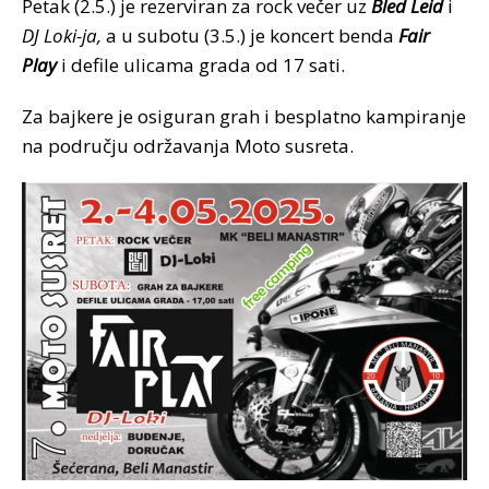
Petak (2.5.) je rezerviran za rock večer uz
Bled Leid
i
DJ Loki-ja,
a u subotu (3.5.) je koncert benda
Fair
Play
i defile ulicama grada od 17 sati.
Za bajkere je osiguran grah i besplatno kampiranje
na području održavanja Moto susreta.