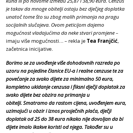
kuna ili po novome između 25,87 i 38,90 eura. Cenzus
je takav da mnoge obitelji ostaju bez dječjeg doplatka
unatoč tome što su zbog malih primanja na pragu
socijalnih slučajeva. Ovom peticijom dajemo
mogućnost vladajućima da neke stvari promjene –
imaju više mogućnosti… – rekla je
Tea Franjčić
,
začetnica inicijative.
Borimo se za uvođenje više dohodovnih razreda po
uzoru na pojedine članice EU-a i realne cenzuse te za
povećanje za svako dijete za minimalno 50 eura,
kompletno ukidanje cenzusa i fiksni dječji doplatak za
svako dijete bez obzira na primanja u
obitelji. Smatramo da rastom cijena, uvođenjem eura,
uzimajući u obzir i iznos prosječnih plaća, dječji
doplatak od 25 do 38 eura nikako nije dovoljan da bi
dijete imalo ikakve koristi od njega. Također su u