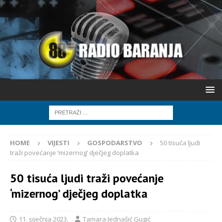
HOME
VIJESTI
GOSPODARSTVO
50 tisuća ljudi
traži povećanje ‘mizernog’ dječjeg doplatka
50 tisuća ljudi traži povećanje
‘mizernog’ dječjeg doplatka
11. siječnja 2023.
Tamara Jednašić Gugić