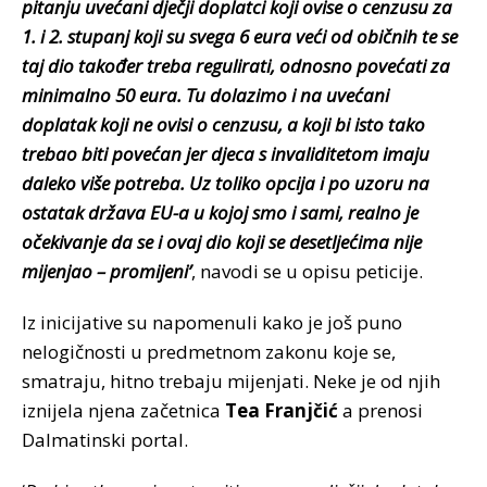
pitanju uvećani dječji doplatci koji ovise o cenzusu za
1. i 2. stupanj koji su svega 6 eura veći od običnih te se
taj dio također treba regulirati, odnosno povećati za
minimalno 50 eura. Tu dolazimo i na uvećani
doplatak koji ne ovisi o cenzusu, a koji bi isto tako
trebao biti povećan jer djeca s invaliditetom imaju
daleko više potreba. Uz toliko opcija i po uzoru na
ostatak država EU-a u kojoj smo i sami, realno je
očekivanje da se i ovaj dio koji se desetljećima nije
mijenjao – promijeni’
, navodi se u opisu peticije.
Iz inicijative su napomenuli kako je još puno
nelogičnosti u predmetnom zakonu koje se,
smatraju, hitno trebaju mijenjati. Neke je od njih
iznijela njena začetnica
Tea Franjčić
a prenosi
Dalmatinski portal.