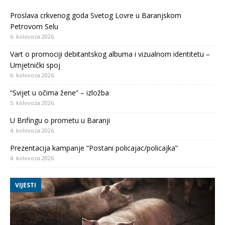
Proslava crkvenog goda Svetog Lovre u Baranjskom
Petrovom Selu
6. kolovoza 2026.
Vart o promociji debitantskog albuma i vizualnom identitetu –
Umjetnički spoj
6. kolovoza 2026.
“Svijet u očima žene” – izložba
5. kolovoza 2026.
U Brifingu o prometu u Baranji
4. kolovoza 2026.
Prezentacija kampanje “Postani policajac/policajka”
4. kolovoza 2026.
VIJESTI