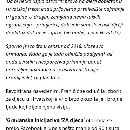
‘
Da bi netko uspio ostvariti pravo na dječji doplatak u
Hrvatskoj treba imati prijavljeno prebivalište najmanje
tri godine. U drugim zemljama nema takvih
ograničenja – primjerice, dobivala sam slovenski dječji
doplatak dok mi je suprug bio ondje, a ja u Hrvatskoj.
Sporno je i to što u cenzus od 2018. ulaze sva
primanja. Vlada ga je tada odlučila podignuti, ali
onda uvrstila i neoporeziva primanja poput
porodiljne naknade pa se ustvari ništa nije
promijenilo’,
naglasila je.
Revoltirana navedenim, Franjčić se odlučila izboriti
za djecu u Hrvatskoj, a vrlo brzo okupila je i brojne
ljude koji dijele njenu viziju.
‘Građanska inicijativa ‘ZA djecu’
oformila se
preko Facebook grupe s nešto manje od 90 tisuća