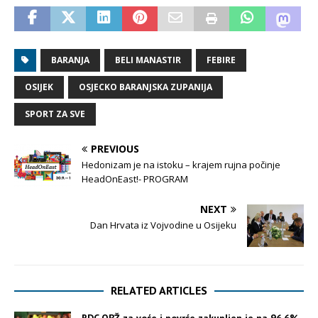
BARANJA
BELI MANASTIR
FEBIRE
OSIJEK
OSJECKO BARANJSKA ZUPANIJA
SPORT ZA SVE
PREVIOUS
Hedonizam je na istoku – krajem rujna počinje
HeadOnEast!- PROGRAM
NEXT
Dan Hrvata iz Vojvodine u Osijeku
RELATED ARTICLES
RDC OBŽ za voće i povrće zakupljen je na 96,6%