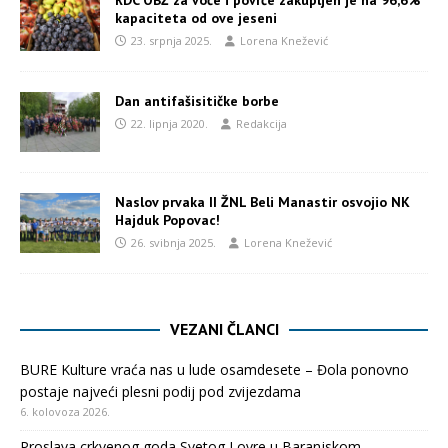
kapaciteta od ove jeseni
23. srpnja 2025.
Lorena Knežević
Dan antifašisitičke borbe
22. lipnja 2020.
Redakcija
Naslov prvaka II ŽNL Beli Manastir osvojio NK
Hajduk Popovac!
26. svibnja 2025.
Lorena Knežević
VEZANI ČLANCI
BURE Kulture vraća nas u lude osamdesete – Đola ponovno
postaje najveći plesni podij pod zvijezdama
6. kolovoza 2026.
Proslava crkvenog goda Svetog Lovre u Baranjskom