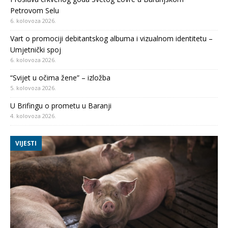
Petrovom Selu
6. kolovoza 2026.
Vart o promociji debitantskog albuma i vizualnom identitetu –
Umjetnički spoj
6. kolovoza 2026.
“Svijet u očima žene” – izložba
5. kolovoza 2026.
U Brifingu o prometu u Baranji
4. kolovoza 2026.
VIJESTI