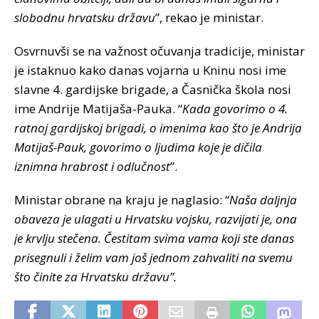
slobodnu hrvatsku državu
”, rekao je ministar.
Osvrnuvši se na važnost očuvanja tradicije, ministar
je istaknuo kako danas vojarna u Kninu nosi ime
slavne 4. gardijske brigade, a Časnička škola nosi
ime Andrije Matijaša-Pauka. “
Kada govorimo o 4.
ratnoj gardijskoj brigadi, o imenima kao što je Andrija
Matijaš-Pauk, govorimo o ljudima koje je dičila
iznimna hrabrost i odlučnost
”.
Ministar obrane na kraju je naglasio: “
Naša daljnja
obaveza je ulagati u Hrvatsku vojsku, razvijati je, ona
je krvlju stečena. Čestitam svima vama koji ste danas
prisegnuli i želim vam još jednom zahvaliti na svemu
što činite za Hrvatsku državu”.