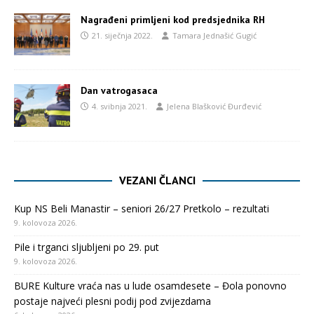
Nagrađeni primljeni kod predsjednika RH
21. siječnja 2022.
Tamara Jednašić Gugić
Dan vatrogasaca
4. svibnja 2021.
Jelena Blašković Đurđević
VEZANI ČLANCI
Kup NS Beli Manastir – seniori 26/27 Pretkolo – rezultati
9. kolovoza 2026.
Pile i trganci sljubljeni po 29. put
9. kolovoza 2026.
BURE Kulture vraća nas u lude osamdesete – Đola ponovno
postaje najveći plesni podij pod zvijezdama