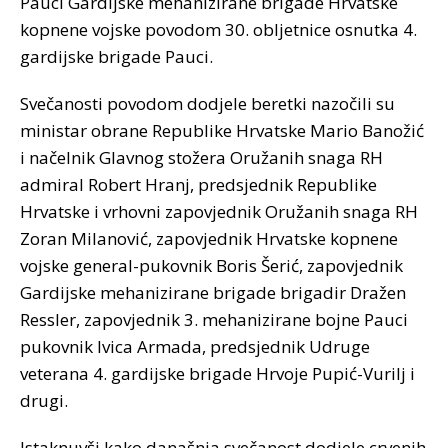
Pauci Gardijske mehanizirane brigade Hrvatske
kopnene vojske povodom 30. obljetnice osnutka 4.
gardijske brigade Pauci.
Svečanosti povodom dodjele beretki nazočili su
ministar obrane Republike Hrvatske Mario Banožić
i načelnik Glavnog stožera Oružanih snaga RH
admiral Robert Hranj, predsjednik Republike
Hrvatske i vrhovni zapovjednik Oružanih snaga RH
Zoran Milanović, zapovjednik Hrvatske kopnene
vojske general-pukovnik Boris Šerić, zapovjednik
Gardijske mehanizirane brigade brigadir Dražen
Ressler, zapovjednik 3. mehanizirane bojne Pauci
pukovnik Ivica Armada, predsjednik Udruge
veterana 4. gardijske brigade Hrvoje Pupić-Vurilj i
drugi.
Istaknuvši kako današnja svečanost dodjele crvenih