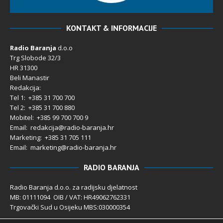
KONTAKT & INFORMACIJE
Radio Baranja
d.o.o
Trg Slobode 32/3
HR 31300
Beli Manastir
Redakcija:
Tel 1: +385 31 700 700
Tel 2: +385 31 700 880
Mobitel: +385 99 700 700 9
Email: redakcija@radio-baranja.hr
Marketing
: +385 31 705 111
Email: marketing@radio-baranja.hr
RADIO BARANJA
Radio Baranja d.o.o. za radijsku djelatnost
MB: 01111094 OIB / VAT: HR49062762331
Trgovački Sud u Osijeku MBS:030000354