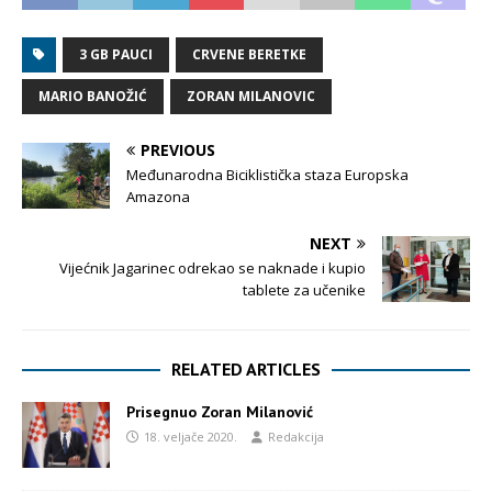
3 GB PAUCI
CRVENE BERETKE
MARIO BANOŽIĆ
ZORAN MILANOVIC
PREVIOUS
Međunarodna Biciklistička staza Europska
Amazona
NEXT
Vijećnik Jagarinec odrekao se naknade i kupio
tablete za učenike
RELATED ARTICLES
Prisegnuo Zoran Milanović
18. veljače 2020.
Redakcija