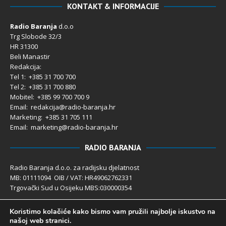
KONTAKT & INFORMACIJE
Radio Baranja
d.o.o
Trg Slobode 32/3
HR 31300
Beli Manastir
Redakcija:
Tel 1: +385 31 700 700
Tel 2: +385 31 700 880
Mobitel: +385 99 700 700 9
Email: redakcija@radio-baranja.hr
Marketing
: +385 31 705 111
Email: marketing@radio-baranja.hr
RADIO BARANJA
Radio Baranja d.o.o. za radijsku djelatnost
MB: 01111094 OIB / VAT: HR49062762331
Trgovački Sud u Osijeku MBS:030000354
Temeljni kapital 2.600,00 € uplaćen u cijelosti
Koristimo kolačiće kako bismo vam pružili najbolje iskustvo na
Poslovni račun PBZ: 2340009-1100121402
našoj web stranici.