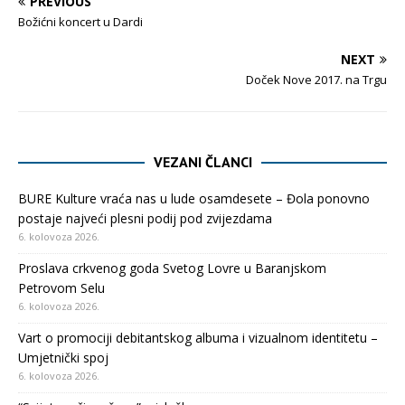
PREVIOUS
Božićni koncert u Dardi
NEXT
Doček Nove 2017. na Trgu
VEZANI ČLANCI
BURE Kulture vraća nas u lude osamdesete – Đola ponovno
postaje najveći plesni podij pod zvijezdama
6. kolovoza 2026.
Proslava crkvenog goda Svetog Lovre u Baranjskom
Petrovom Selu
6. kolovoza 2026.
Vart o promociji debitantskog albuma i vizualnom identitetu –
Umjetnički spoj
6. kolovoza 2026.