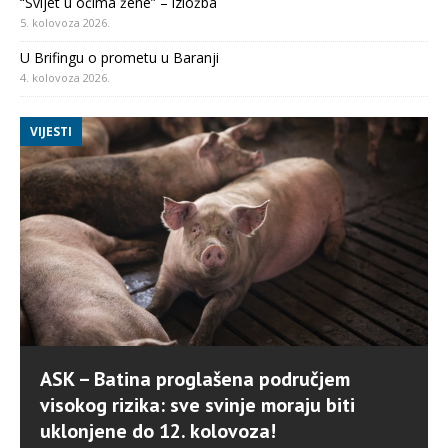
“Svijet u očima žene” – izložba
5. kolovoza 2026.
U Brifingu o prometu u Baranji
4. kolovoza 2026.
VIJESTI
ASK – Batina proglašena područjem
visokog rizika: sve svinje moraju biti
uklonjene do 12. kolovoza!