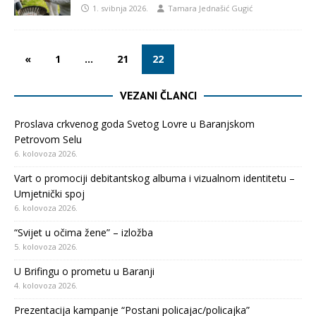
1. svibnja 2026.
Tamara Jednašić Gugić
«
1
…
21
22
VEZANI ČLANCI
Proslava crkvenog goda Svetog Lovre u Baranjskom
Petrovom Selu
6. kolovoza 2026.
Vart o promociji debitantskog albuma i vizualnom identitetu –
Umjetnički spoj
6. kolovoza 2026.
“Svijet u očima žene” – izložba
5. kolovoza 2026.
U Brifingu o prometu u Baranji
4. kolovoza 2026.
Prezentacija kampanje “Postani policajac/policajka”