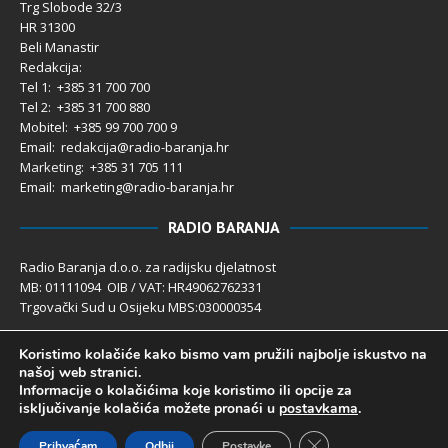
Trg Slobode 32/3
HR 31300
Beli Manastir
Redakcija:
Tel 1: +385 31 700 700
Tel 2: +385 31 700 880
Mobitel: +385 99 700 700 9
Email: redakcija@radio-baranja.hr
Marketing
: +385 31 705 111
Email: marketing@radio-baranja.hr
RADIO BARANJA
Radio Baranja d.o.o. za radijsku djelatnost
MB: 01111094 OIB / VAT: HR49062762331
Trgovački Sud u Osijeku MBS:030000354
Temeljni kapital 2.600,00 € uplaćen u cijelosti
Koristimo kolačiće kako bismo vam pružili najbolje iskustvo na
Poslovni račun PBZ: 2340009-1100121402
našoj web stranici.
IBAN: HR4123400091100121402
Informacije o kolačićima koje koristimo ili opcije za
Uprava društva: Ivanka Rusan
isključivanje kolačića možete pronaći u
postavkama
.
Close GDPR Cookie 
Prihvaćam
Odbij
Postavke