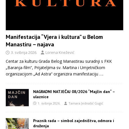
Manifestacija “Vjera i kultura” u Belom
Manastiru – najava
3. svibnja 2026.
Lorena Knežević
Centar za kulturu Grada Belog Manastirau suradnji s FKK
„Baranja-film“, Prijateljima sv. Martina i Umjetničkom
organizacijom „Ad Astra“ organizira manifestaciju
….
NAGRADNI NATJEČAJ 08/2026 “Majčin dan“ –
ulaznice
1. svibnja 2026.
Tamara Jednašić Gugić
Praznik rada – simbol zajedništva, odmora i
druženja