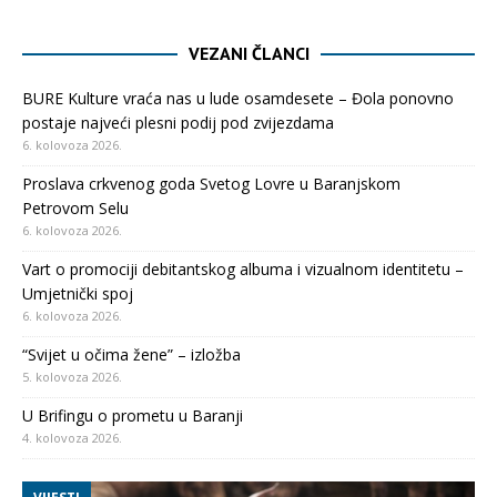
VEZANI ČLANCI
BURE Kulture vraća nas u lude osamdesete – Đola ponovno
postaje najveći plesni podij pod zvijezdama
6. kolovoza 2026.
Proslava crkvenog goda Svetog Lovre u Baranjskom
Petrovom Selu
6. kolovoza 2026.
Vart o promociji debitantskog albuma i vizualnom identitetu –
Umjetnički spoj
6. kolovoza 2026.
“Svijet u očima žene” – izložba
5. kolovoza 2026.
U Brifingu o prometu u Baranji
4. kolovoza 2026.