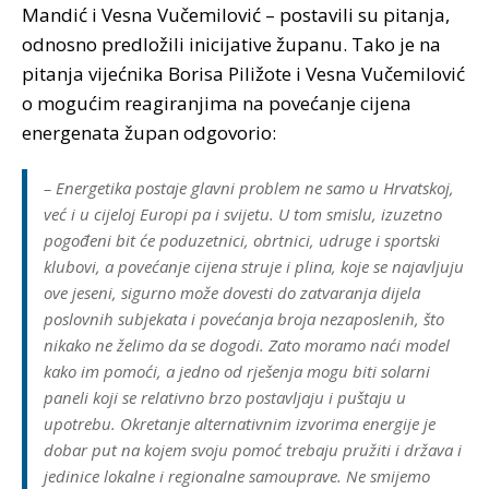
Mandić i Vesna Vučemilović – postavili su pitanja,
odnosno predložili inicijative županu. Tako je na
pitanja vijećnika Borisa Piližote i Vesna Vučemilović
o mogućim reagiranjima na povećanje cijena
energenata župan odgovorio:
– Energetika postaje glavni problem ne samo u Hrvatskoj,
već i u cijeloj Europi pa i svijetu. U tom smislu, izuzetno
pogođeni bit će poduzetnici, obrtnici, udruge i sportski
klubovi, a povećanje cijena struje i plina, koje se najavljuju
ove jeseni, sigurno može dovesti do zatvaranja dijela
poslovnih subjekata i povećanja broja nezaposlenih, što
nikako ne želimo da se dogodi. Zato moramo naći model
kako im pomoći, a jedno od rješenja mogu biti solarni
paneli koji se relativno brzo postavljaju i puštaju u
upotrebu. Okretanje alternativnim izvorima energije je
dobar put na kojem svoju pomoć trebaju pružiti i država i
jedinice lokalne i regionalne samouprave. Ne smijemo