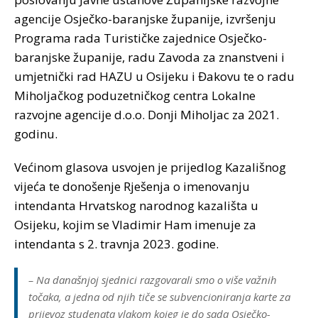
agencije Osječko-baranjske županije, izvršenju
Programa rada Turističke zajednice Osječko-
baranjske županije, radu Zavoda za znanstveni i
umjetnički rad HAZU u Osijeku i Đakovu te o radu
Miholjačkog poduzetničkog centra Lokalne
razvojne agencije d.o.o. Donji Miholjac za 2021.
godinu.
Većinom glasova usvojen je prijedlog Kazališnog
vijeća te donošenje Rješenja o imenovanju
intendanta Hrvatskog narodnog kazališta u
Osijeku, kojim se Vladimir Ham imenuje za
intendanta s 2. travnja 2023. godine.
– Na današnjoj sjednici razgovarali smo o više važnih
točaka, a jedna od njih tiče se subvencioniranja karte za
prijevoz studenata vlakom kojeg je do sada Osječko-