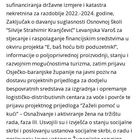
sufinanciranja državne izmjere i katastra
nekretnina za razdoblje 2022.-2024. godine,
Zaključak o davanju suglasnosti Osnovnoj školi
“Silvije Strahimir Kranjčević” Levanjska Varoš za
stjecanje i raspolaganje financijskim sredstvima u
okviru projekta “E, baš hoću biti poduzetnik!”,
informacije o poljoprivrednoj proizvodnji, stanju i
razvojnim mogućnostima turizma, zatim prijavu
Osječko-baranjske županije na javni poziv na
dostavu projektnih prijedloga za dodjelu
bespovratnih sredstava za izgradnja i opremanje
logističko-distributivnih centara za voće i povrće te
prijavu projektnog prijedloga “Zaželi pomoć u
kući” – Osnaživanje i aktiviranje žena na tržištu
rada, faza III. Usvojili su i izvješća o stanju socijalne
skrbi i poslovanju ustanova socijalne skrbi, o radu i
poslovanju Javne ustanove Županijske razvojne