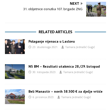
NEXT
31. obljetnice osnutka 107. brigade ZNG
RELATED ARTICLES
Polaganje vijenaca u Laslovu
23. studenoga 2021.
Tamara Jednašić Gugić
NS BM – Rezultati utakmica 28./29. listopad
30. listopada 2023.
Tamara Jednašić Gugić
Beli Manastir – novih 38.500 € za dječje vrtiće
6. prosinca 2023.
Tamara Jednašić Gugić