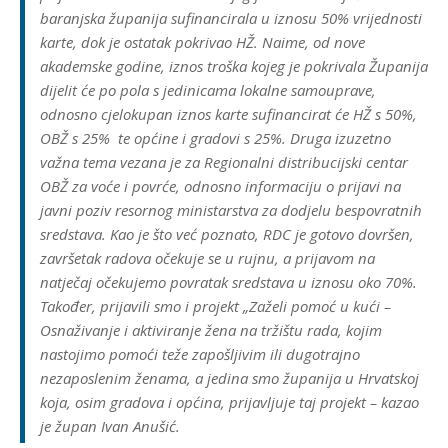
baranjska županija sufinancirala u iznosu 50% vrijednosti
karte, dok je ostatak pokrivao HŽ. Naime, od nove
akademske godine, iznos troška kojeg je pokrivala Županija
dijelit će po pola s jedinicama lokalne samouprave,
odnosno cjelokupan iznos karte sufinancirat će HŽ s 50%,
OBŽ s 25% te općine i gradovi s 25%. Druga izuzetno
važna tema vezana je za Regionalni distribucijski centar
OBŽ za voće i povrće, odnosno informaciju o prijavi na
javni poziv resornog ministarstva za dodjelu bespovratnih
sredstava. Kao je što već poznato, RDC je gotovo dovršen,
završetak radova očekuje se u rujnu, a prijavom na
natječaj očekujemo povratak sredstava u iznosu oko 70%.
Također, prijavili smo i projekt „Zaželi pomoć u kući –
Osnaživanje i aktiviranje žena na tržištu rada, kojim
nastojimo pomoći teže zapošljivim ili dugotrajno
nezaposlenim ženama, a jedina smo županija u Hrvatskoj
koja, osim gradova i općina, prijavljuje taj projekt – kazao
je župan Ivan Anušić.