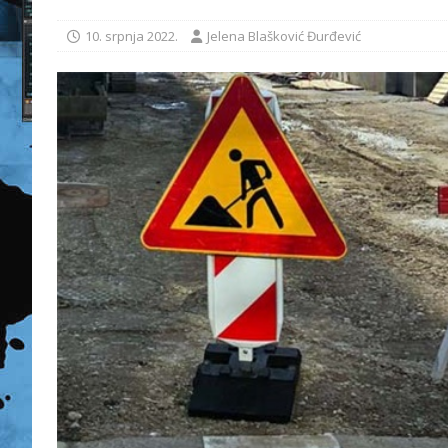
10. srpnja 2022.
Jelena Blašković Đurđević