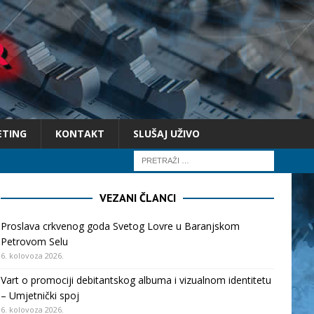
ETING
KONTAKT
SLUŠAJ UŽIVO
VEZANI ČLANCI
Proslava crkvenog goda Svetog Lovre u Baranjskom
Petrovom Selu
6. kolovoza 2026.
Vart o promociji debitantskog albuma i vizualnom identitetu
– Umjetnički spoj
6. kolovoza 2026.