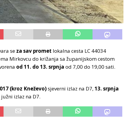
vara se
za sav promet
lokalna cesta LC 44034
rema Mirkovcu do križanja sa županijskom cestom
atvorena
od 11. do 13. srpnja
od 7,00 do 19,00 sati.
4017 (kroz Kneževo)
sjeverni izlaz na D7,
13. srpnja
 južni izlaz na D7.