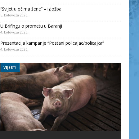
“Svijet u očima žene” – izložba
5. kolovoza 2026.
U Brifingu o prometu u Baranji
4. kolovoza 2026.
Prezentacija kampanje “Postani policajac/policajka”
4. kolovoza 2026.
VIJESTI