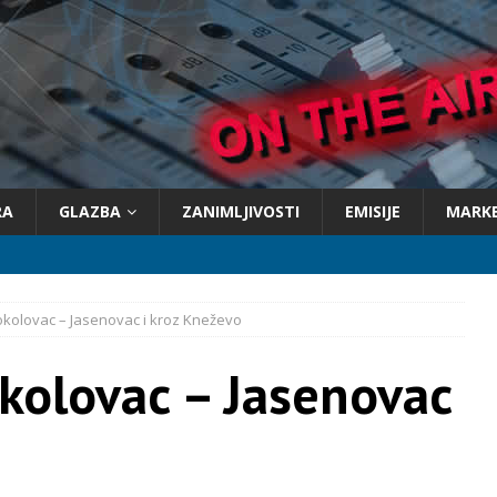
RA
GLAZBA
ZANIMLJIVOSTI
EMISIJE
MARK
kolovac – Jasenovac i kroz Kneževo
kolovac – Jasenovac