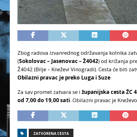
Zbog radova izvanrednog održavanja kolnika zat
(
Sokolovac – Jasenovac – Ž4042
) od križanja p
Ž4042 (Bilje – Kneževi Vinogradi). Cesta će biti z
Obilazni pravac je preko Luga i Suze
Za sav promet zatvara se i
županijska cesta ŽC 
od 7,00 do 19,00 sati
. Obilazni pravac je Kneževo
ZATVORENA CESTA